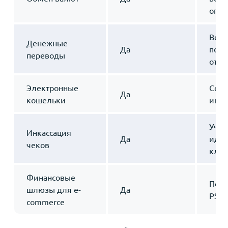
опер
Вер
Денежные
Да
полу
переводы
отче
Электронные
Согл
Да
кошельки
инфр
Учет
Инкассация
Да
иде
чеков
клие
Финансовые
Подк
шлюзы для e-
Да
PSP-
commerce