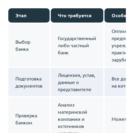
Этап
Что требуется
Особенн
Оптималь
Государственный
предпочт
Выбор
либо частный
учрежде
банка
банк
практику
зарубежн
Лицензия, устав,
Подготовка
Все доку
данные о
документов
на китай
представителе
Анализ
материнской
Проверка
компании и
Может за
банком
источников
капитала