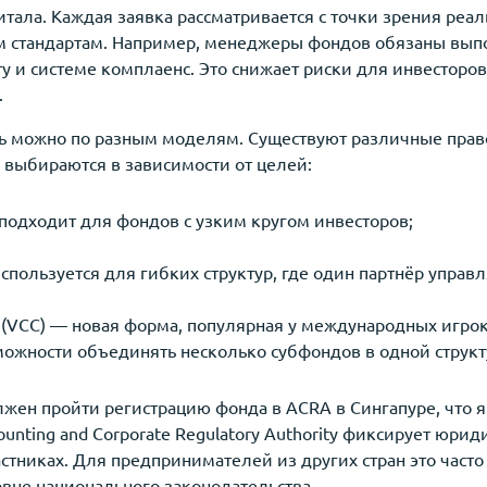
итала. Каждая заявка рассматривается с точки зрения реа
 стандартам. Например, менеджеры фондов обязаны выпо
у и системе комплаенс. Это снижает риски для инвесторо
.
ть можно по разным моделям. Существуют различные пр
 выбираются в зависимости от целей:
 подходит для фондов с узким кругом инвесторов;
 используется для гибких структур, где один партнёр управл
ny (VCC) — новая форма, популярная у международных игро
можности объединять несколько субфондов в одной структ
жен пройти регистрацию фонда в ACRA в Сингапуре, что 
ounting and Corporate Regulatory Authority фиксирует юри
стниках. Для предпринимателей из других стран это част
овне национального законодательства.