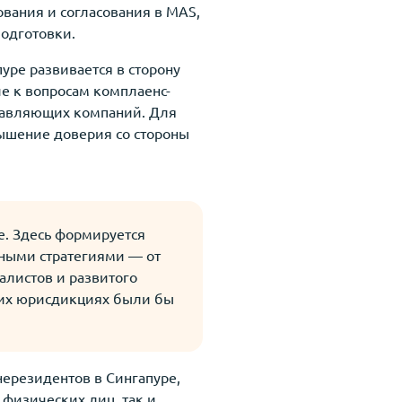
вания и согласования в MAS,
подготовки.
уре развивается в сторону
е к вопросам комплаенс-
правляющих компаний. Для
ышение доверия со стороны
е. Здесь формируется
нными стратегиями — от
алистов и развитого
гих юрисдикциях были бы
ерезидентов в Сингапуре,
 физических лиц, так и