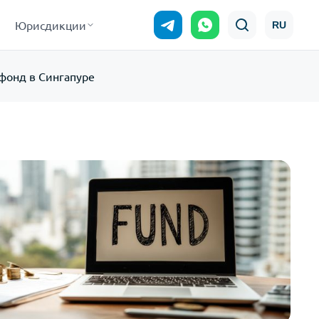
Юрисдикции
RU
фонд в Сингапуре