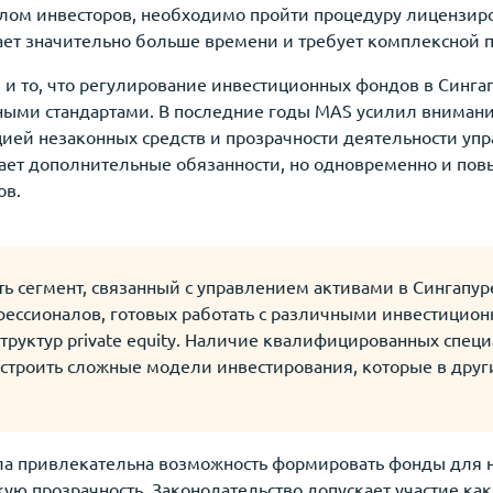
алом инвесторов, необходимо пройти процедуру лицензиро
ает значительно больше времени и требует комплексной 
и то, что регулирование инвестиционных фондов в Сингап
ыми стандартами. В последние годы MAS усилил внимани
ацией незаконных средств и прозрачности деятельности у
ает дополнительные обязанности, но одновременно и пов
ов.
ть сегмент, связанный с управлением активами в Сингапур
ессионалов, готовых работать с различными инвестицио
труктур private equity. Наличие квалифицированных специ
 строить сложные модели инвестирования, которые в дру
а привлекательна возможность формировать фонды для н
ую прозрачность. Законодательство допускает участие как