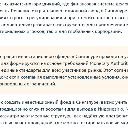
огих азиатских юрисдикций, где финансовая система дем
кость. Решение открыть инвестиционный фонд в Сингапур
виях строгого регулирования и при этом использовать вс
оследовательно развивают инструменты для привлечения к
гиональных игроков, так и для глобальных корпораций.
страция инвестиционного фонда в Сингапуре проходит в у
ила формируются на основе требований Monetary Authority
 единые стандарты для всех участников рынка. Этот орган 
м: если компания выполняет установленные условия, она
роизвольных ограничений.
как создать инвестиционный фонд в Сингапуре, важно учит
 традиционно служит воротами для выхода в Индонезию, М
ассматривают местные структуры как надёжную платформ
ана выступает площадкой, где можно тестировать новые м