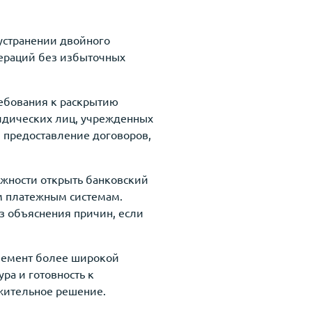
устранении двойного
ераций без избыточных
ребования к раскрытию
ридических лиц, учрежденных
, предоставление договоров,
ожности открыть банковский
им платежным системам.
ез объяснения причин, если
элемент более широкой
ра и готовность к
ожительное решение.