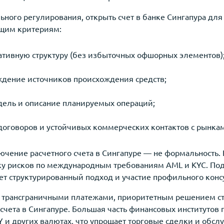
ьного регулирования, открыть счет в банке Сингапура дл
ющим критериям:
ативную структуру (без избыточных офшорных элементов)
ждение источников происхождения средств;
дель и описание планируемых операций;
договоров и устойчивых коммерческих контактов с рынка
ючение расчетного счета в Сингапуре — не формальность.
у рисков по международным требованиям AML и KYC. Под
ет структурированный подход и участие профильного консу
 трансграничными платежами, приоритетным решением ст
счета в Сингапуре. Большая часть финансовых институтов
PY и других валютах, что упрощает торговые сделки и обс