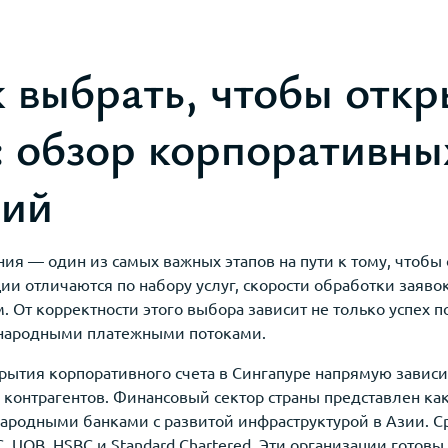
 выбрать, чтобы откр
: обзор корпоративны
ний
я — один из самых важных этапов на пути к тому, чтобы
ии отличаются по набору услуг, скорости обработки заяв
От корректности этого выбора зависит не только успех по
народными платежными потоками.
рытия корпоративного счета в Сингапуре напрямую зависи
 контрагентов. Финансовый сектор страны представлен к
ародными банками с развитой инфраструктурой в Азии. С
 UOB, HSBC и Standard Chartered. Эти организации готовы 