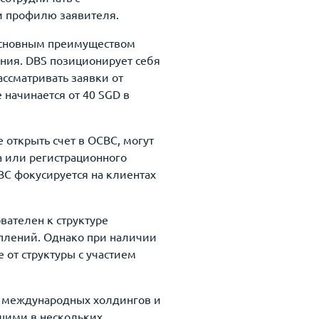
и профилю заявителя.
 основным преимуществом
ания. DBS позиционирует себя
ассматривать заявки от
начинается от 40 SGD в
открыть счет в OCBC, могут
а или регистрационного
BC фокусируется на клиентах
ователен к структуре
плений. Однако при наличии
 от структуры с участием
я международных холдингов и
ющими в нескольких