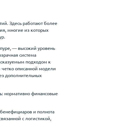
тий. Здесь работают более
я, многие из которых
ур.
апуре, — высокий уровень
озрачная система
едсказуемым подходом к
и четко описанной модели
без дополнительных
ть: нормативно финансовые
 бенефициаров и полнота
вязанной с логистикой,