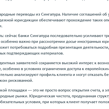
родные переводы из Сингапура. Наличие соглашений об 
адежной юрисдикции обеспечивают прохождение таких оп
и.
ь: сейчас банки Сингапура последовательно усиливают т
о особенно важно при рассмотрении досье иностранных ю
 может потребоваться подробная презентация деятельности
иных подтверждающих материалов.
дентных заявителей сохраняется высокий интерес к возм
у, особенно в условиях ограничения доступа к европейск
ательно анализируют профиль клиента и могут отказать б
шком рискованной.
кой площадки — это не просто вопрос открытия счета, а 
родные рынки. Юридическая чистота, продуманная структу
обязательных условия, при которых клиент получает пол