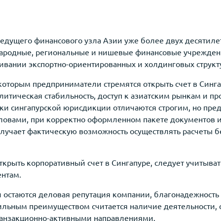
ведущего финансового узла Азии уже более двух десятиле
ародные, региональные и нишевые финансовые учреждени
ивании экспортно-ориентированных и холдинговых структ
которым предприниматели стремятся открыть счет в Синг
литическая стабильность, доступ к азиатским рынкам и пр
нки сингапурской юрисдикции отличаются строгим, но пр
ловами, при корректно оформленном пакете документов 
олучает фактическую возможность осуществлять расчеты 
крыть корпоративный счет в Сингапуре, следует учитыва
ентам.
остаются деловая репутация компании, благонадежность
ильным преимуществом считается наличие деятельности, с
транзакционно-активными направлениями.