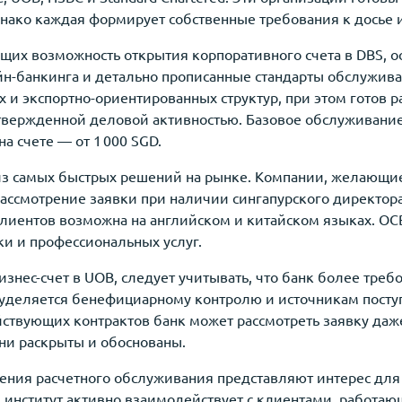
нако каждая формирует собственные требования к досье 
щих возможность открытия корпоративного счета в DBS,
йн-банкинга и детально прописанные стандарты обслужив
 и экспортно-ориентированных структур, при этом готов р
твержденной деловой активностью. Базовое обслуживание 
а счете — от 1 000 SGD.
из самых быстрых решений на рынке. Компании, желающие 
рассмотрение заявки при наличии сингапурского директор
клиентов возможна на английском и китайском языках. OC
ки и профессиональных услуг.
изнес-счет в UOB, следует учитывать, что банк более треб
уделяется бенефициарному контролю и источникам посту
йствующих контрактов банк может рассмотреть заявку даже
ни раскрыты и обоснованы.
ния расчетного обслуживания представляют интерес дл
 институт активно взаимодействует с клиентами, работа