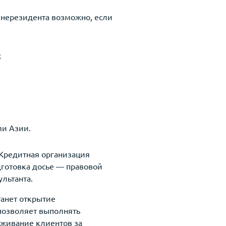
я нерезидента возможно, если
;
ми Азии.
 Кредитная организация
готовка досье — правовой
льтанта.
анет открытие
 позволяет выполнять
луживание клиентов за