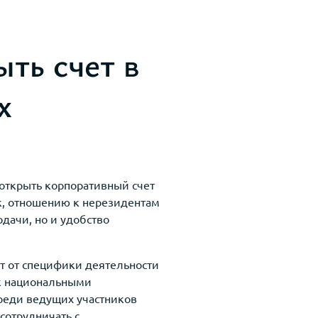
ыть счет в
х
 открыть корпоративный счет
ок, отношению к нерезидентам
дачи, но и удобство
т от специфики деятельности
ак национальными
реди ведущих участников
сотрудничать с