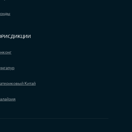
онды
РИСДИКЦИИ
онконг
ингапур
атериковый Китай
алайзия