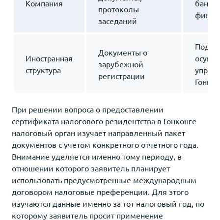
Компания
банков
протоколы
финан
заседаний
Подтв
Документы о
Иностранная
осуще
зарубежной
структура
управл
регистрации
Гонкон
При решении вопроса о предоставлении
сертификата налогового резидентства в Гонконге
налоговый орган изучает направленный пакет
документов с учетом конкретного отчетного года.
Внимание уделяется именно тому периоду, в
отношении которого заявитель планирует
использовать предусмотренные международным
договором налоговые преференции. Для этого
изучаются данные именно за тот налоговый год, по
которому заявитель просит применение