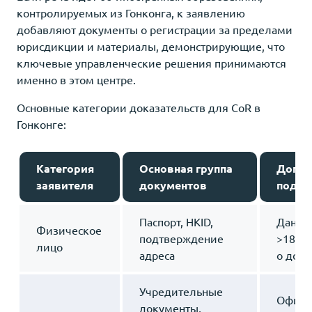
контролируемых из Гонконга, к заявлению
добавляют документы о регистрации за пределами
юрисдикции и материалы, демонстрирующие, что
ключевые управленческие решения принимаются
именно в этом центре.
Основные категории доказательств для CoR в
Гонконге:
Категория
Основная группа
Допол
заявителя
документов
подтв
Паспорт, HKID,
Данны
Физическое
подтверждение
>180/3
лицо
адреса
о дохо
Учредительные
Офис, 
документы,