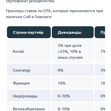
сертификат резидентства.
Примеры ставок по DTA, которые применяются при
наличии CoR в Гонконге:
Страна-партнёр
Дивиденды
Проц
5% при доле
Китай
>25%, 10% в
7%
иных случаях
Сингапур
0%
5%
Франция
10%
10%
Нидерланды
0–10%
0%
Великобритания
0–10%
0%