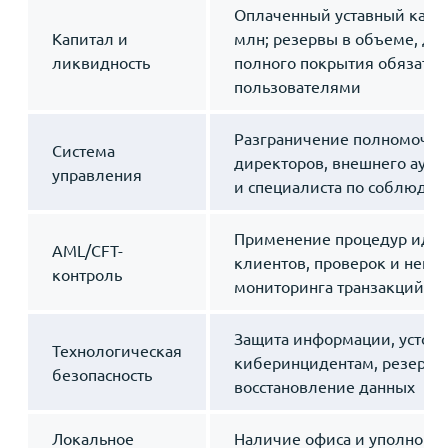
Оплаченный уставный капи
Капитал и
млн; резервы в объеме, до
ликвидность
полного покрытия обязател
пользователями
Разграничение полномочий
Система
директоров, внешнего ауди
управления
и специалиста по соблюде
Применение процедур иде
AML/CFT-
клиентов, проверок и непр
контроль
мониторинга транзакций
Защита информации, устойч
Технологическая
киберинцидентам, резервн
безопасность
восстановление данных
Локальное
Наличие офиса и уполномо