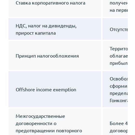
Ставка корпоративного налога
полученную
на первые
НДС, налог на дивиденды,
Отсутствую
прирост капитала
Территори
Принцип налогообложения
облагается
прибыль
Освобожде
сформиров
Offshore income exemption
пределам
Гонконга
Межгосударственные
договоренности о
Более 40 
предотвращении повторного
договоров