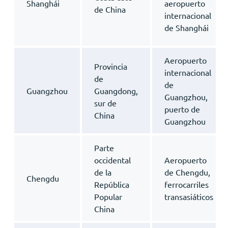
Shanghái
aeropuerto
de China
internacional
de Shanghái
Aeropuerto
Provincia
internacional
de
de
Guangzhou
Guangdong,
Guangzhou,
sur de
puerto de
China
Guangzhou
Parte
occidental
Aeropuerto
de la
de Chengdu,
Chengdu
República
ferrocarriles
Popular
transasiáticos
China