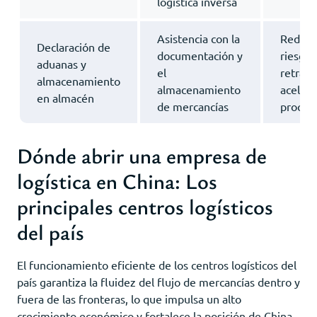
logística inversa
Asistencia con la
Reducc
Declaración de
documentación y
riesgo 
aduanas y
el
retraso
almacenamiento
almacenamiento
acelera
en almacén
de mercancías
proces
Dónde abrir una empresa de
logística en China: Los
principales centros logísticos
del país
El funcionamiento eficiente de los centros logísticos del
país garantiza la fluidez del flujo de mercancías dentro y
fuera de las fronteras, lo que impulsa un alto
crecimiento económico y fortalece la posición de China