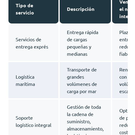
Ventaj
Tipo de
Descripción
el neg
servicio
intern
Entrega rápida
Plazos
Servicios de
de cargas
entreg
entrega exprés
pequeñas y
reducid
medianas
fiabilid
Transporte de
Rentabi
Logística
grandes
con gr
marítima
volúmenes de
volúme
carga por mar
escalab
Gestión de toda
Optimi
la cadena de
Soporte
de proc
suministro,
logístico integral
reducc
almacenamiento,
costes