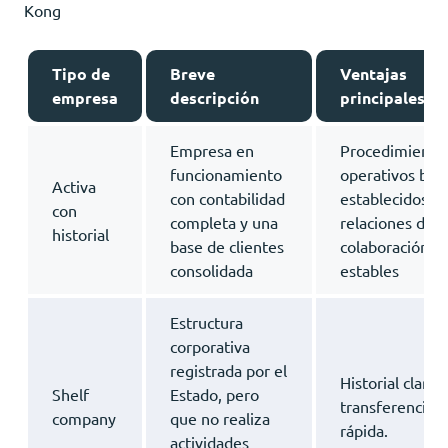
Kong
Tipo de
Breve
Ventajas
empresa
descripción
principales
Empresa en
Procedimiento
funcionamiento
operativos bie
Activa
con contabilidad
establecidos y
con
completa y una
relaciones de
historial
base de clientes
colaboración
consolidada
estables
Estructura
corporativa
registrada por el
Historial claro,
Shelf
Estado, pero
transferencia
company
que no realiza
rápida.
actividades