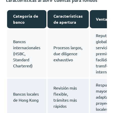
Categoría de
Características
Ventajas
banco
de apertura
Reputaci
Bancos
global,
internacionales
Procesos largos,
servicios
(HSBC,
due diligence
premium
Standard
exhaustivo
facilidad 
Chartered)
transfere
internaci
Respuesta
Revisión más
mayor
Bancos locales
flexible,
adaptació
de Hong Kong
trámites más
proyecto
rápidos
locales