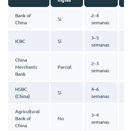
Bank of
2–4
SW
Sí
China
semanas
gl
3–5
He
ICBC
Sí
semanas
di
China
2–3
Op
Merchants
Parcial
semanas
AP
Bank
HSBC
4–6
In
Sí
(China)
semanas
in
Agricultural
3–4
Pr
Bank of
No
semanas
pa
China