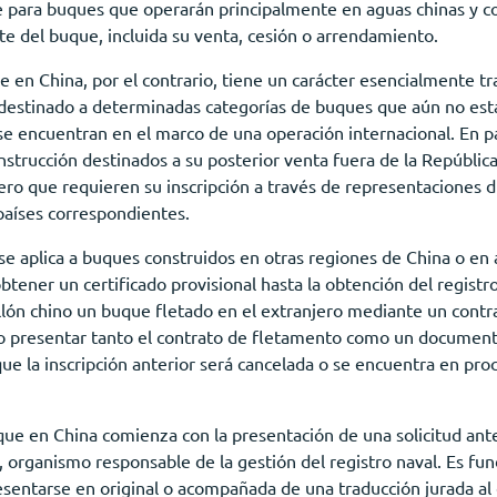
e para buques que operarán principalmente en aguas chinas y co
te del buque, incluida su venta, cesión o arrendamiento.
e en China, por el contrario, tiene un carácter esencialmente tr
destinado a determinadas categorías de buques que aún no est
 encuentran en el marco de una operación internacional. En par
nstrucción destinados a su posterior venta fuera de la Repúblic
ero que requieren su inscripción a través de representaciones 
países correspondientes.
e aplica a buques construidos en otras regiones de China o en a
btener un certificado provisional hasta la obtención del registro
llón chino un buque fletado en el extranjero mediante un contra
io presentar tanto el contrato de fletamento como un document
que la inscripción anterior será cancelada o se encuentra en pro
que en China comienza con la presentación de una solicitud ante 
 organismo responsable de la gestión del registro naval. Es f
sentarse en original o acompañada de una traducción jurada a