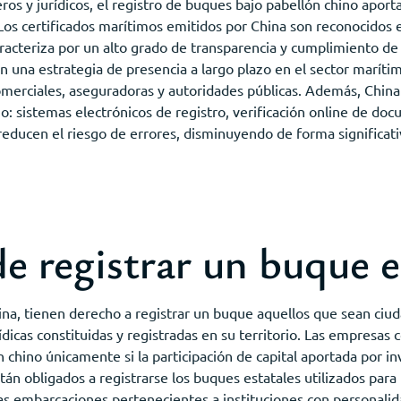
ieros y jurídicos, el registro de buques bajo pabellón chino apo
. Los certificados marítimos emitidos por China son reconocidos 
racteriza por un alto grado de transparencia y cumplimiento de
n una estrategia de presencia a largo plazo en el sector maríti
omerciales, aseguradoras y autoridades públicas. Además, China
mo: sistemas electrónicos de registro, verificación online de do
y reducen el riesgo de errores, disminuyendo de forma significati
e registrar un buque 
hina, tienen derecho a registrar un buque aquellos que sean ciu
ídicas constituidas y registradas en su territorio. Las empresas
 chino únicamente si la participación de capital aportada por i
án obligados a registrarse los buques estatales utilizados para
as embarcaciones pertenecientes a instituciones con personalida