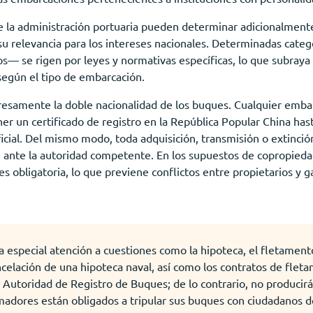
 la administración portuaria pueden determinar adicionalmente 
 su relevancia para los intereses nacionales. Determinadas cat
os— se rigen por leyes y normativas específicas, lo que subraya
según el tipo de embarcación.
resamente la doble nacionalidad de los buques. Cualquier emba
er un certificado de registro en la República Popular China hast
icial. Del mismo modo, toda adquisición, transmisión o extinci
 ante la autoridad competente. En los supuestos de copropiedad
 es obligatoria, lo que previene conflictos entre propietarios y ga
ta especial atención a cuestiones como la hipoteca, el fletament
ncelación de una hipoteca naval, así como los contratos de fle
 Autoridad de Registro de Buques; de lo contrario, no producirá
madores están obligados a tripular sus buques con ciudadanos d