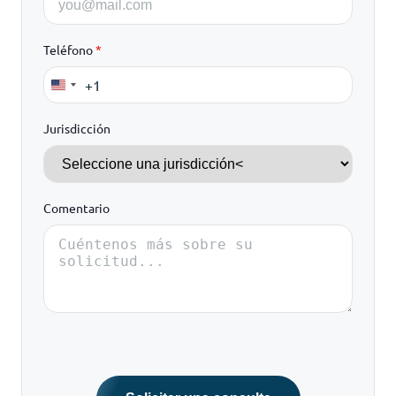
Teléfono
*
+1
United
States
Jurisdicción
+1
Comentario