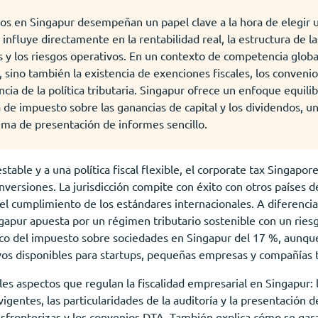
os en Singapur desempeñan un papel clave a la hora de elegir u
 influye directamente en la rentabilidad real, la estructura de l
s y los riesgos operativos. En un contexto de competencia globa
, sino también la existencia de exenciones fiscales, los convenio
ncia de la política tributaria. Singapur ofrece un enfoque equili
 de impuesto sobre las ganancias de capital y los dividendos, 
tema de presentación de informes sencillo.
stable y a una política fiscal flexible, el corporate tax Singapo
inversiones. La jurisdicción compite con éxito con otros países 
el cumplimiento de los estándares internacionales. A diferencia
ngapur apuesta por un régimen tributario sostenible con un rie
 único del impuesto sobre sociedades en Singapur del 17 %, aunque 
tivos disponibles para startups, pequeñas empresas y compañías 
pales aspectos que regulan la fiscalidad empresarial en Singapur: 
 vigentes, las particularidades de la auditoría y la presentación
ansfronterizas y los convenios DTA. También explica cómo se gara