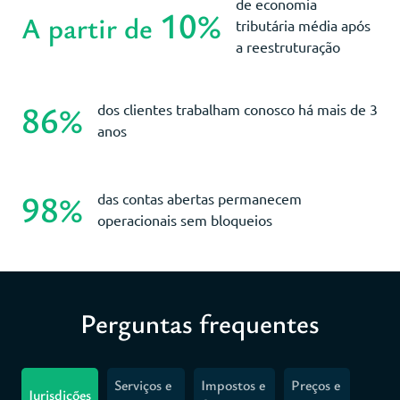
de economia
10%
A partir de
tributária média após
a reestruturação
86%
dos clientes trabalham conosco há mais de 3
anos
98%
das contas abertas permanecem
operacionais sem bloqueios
Perguntas frequentes
Serviços e
Impostos e
Preços e
Jurisdições