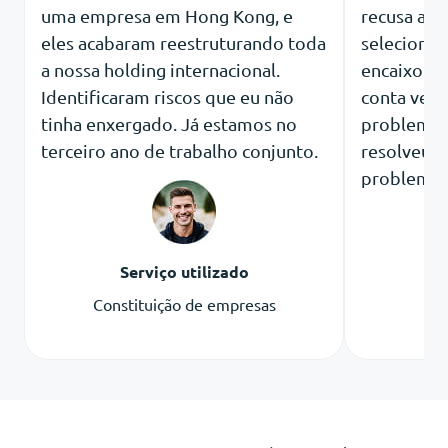
uma empresa em Hong Kong, e
recusa atr
eles acabaram reestruturando toda
seleciona
a nossa holding internacional.
encaixou n
Identificaram riscos que eu não
conta vem
tinha enxergado. Já estamos no
problemas 
terceiro ano de trabalho conjunto.
resolveu o
problema.
Serviço utilizado
S
Constituição de empresas
B