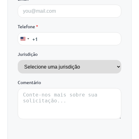
Telefone
*
+1
United
States
Jurisdição
+1
Comentário