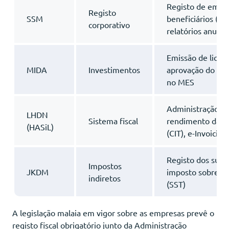
Registo de empre
Registo
SSM
beneficiários (BO
corporativo
relatórios anuais
Emissão de licenç
MIDA
Investimentos
aprovação do est
no MES
Administração do
LHDN
Sistema fiscal
rendimento das p
(HASiL)
(CIT), e-Invoicin
Registo dos sujei
Impostos
JKDM
imposto sobre ve
indiretos
(SST)
A legislação malaia em vigor sobre as empresas prevê o
registo fiscal obrigatório junto da Administração