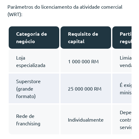
Parâmetros do licenciamento da atividade comercial
(WRT):
Categoria de
Requisito de
Particu
negócio
capital
regulam
Loja
Limiar m
1 000 000 RM
especializada
venda
Superstore
É exigid
(grande
25 000 000 RM
ministé
formato)
Depende 
Rede de
Individualmente
contrato
franchising
serviços