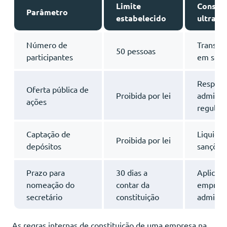
Limite
Conseq
Parâmetro
estabelecido
ultrap
Número de
Transfo
50 pessoas
participantes
em soci
Respons
Oferta pública de
Proibida por lei
administ
ações
regulad
Captação de
Liquida
Proibida por lei
depósitos
sanções
Prazo para
30 dias a
Aplicaçã
nomeação do
contar da
empresa
secretário
constituição
adminis
As regras internas de constituição de uma empresa na