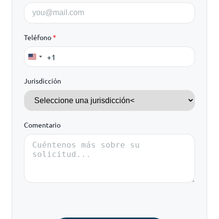
Teléfono
*
+1
United
States
Jurisdicción
+1
Comentario