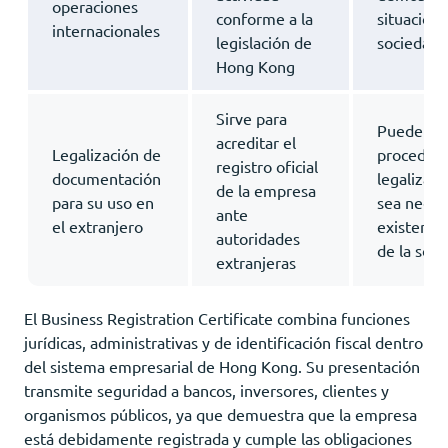
operaciones
conforme a la
situación 
internacionales
legislación de
sociedad.
Hong Kong
Sirve para
Puede inc
acreditar el
Legalización de
procedimi
registro oficial
documentación
legalizaci
de la empresa
para su uso en
sea neces
ante
el extranjero
existencia
autoridades
de la soci
extranjeras
El Business Registration Certificate combina funciones
jurídicas, administrativas y de identificación fiscal dentro
del sistema empresarial de Hong Kong. Su presentación
transmite seguridad a bancos, inversores, clientes y
organismos públicos, ya que demuestra que la empresa
está debidamente registrada y cumple las obligaciones