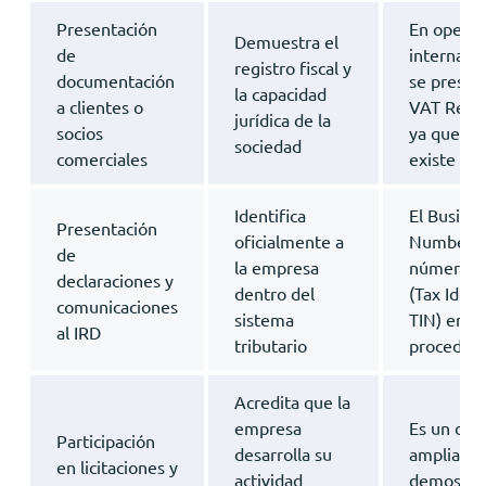
Presentación
En operac
Demuestra el
de
internacio
registro fiscal y
documentación
se presen
la capacidad
a clientes o
VAT Regist
jurídica de la
socios
ya que es
sociedad
comerciales
existe en
Identifica
El Busines
Presentación
oficialmente a
Number (B
de
la empresa
número de 
declaraciones y
dentro del
(Tax Iden
comunicaciones
sistema
TIN) en 
al IRD
tributario
procedimi
Acredita que la
empresa
Es un doc
Participación
desarrolla su
ampliame
en licitaciones y
actividad
demostrar 