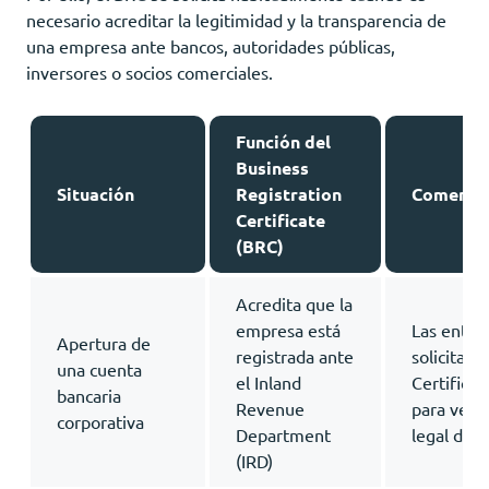
necesario acreditar la legitimidad y la transparencia de
una empresa ante bancos, autoridades públicas,
inversores o socios comerciales.
Función del
Business
Situación
Registration
Comenta
Certificate
(BRC)
Acredita que la
empresa está
Las entid
Apertura de
registrada ante
solicitar 
una cuenta
el Inland
Certificat
bancaria
Revenue
para verif
corporativa
Department
legal de l
(IRD)