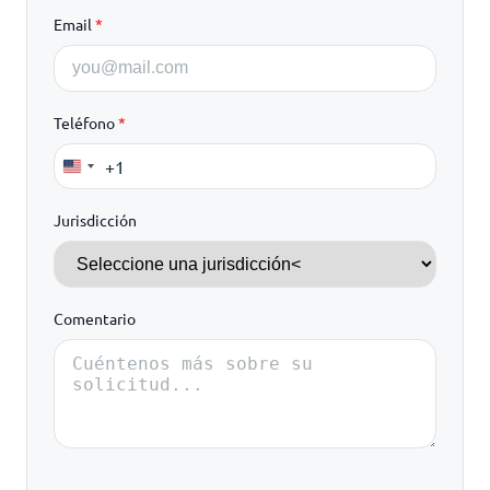
Email
*
Teléfono
*
+1
United
States
Jurisdicción
+1
Comentario