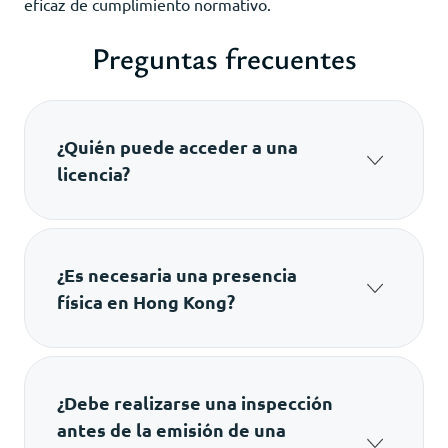
eficaz de cumplimiento normativo.
Preguntas frecuentes
¿Quién puede acceder a una
licencia?
Las sociedades registradas en Hong Kong,
tanto de capital local como extranjero, pueden
obtener esta autorización si cumplen los
requisitos establecidos por la normativa
¿Es necesaria una presencia
aplicable.
física en Hong Kong?
Sí. Por lo general, la empresa debe disponer
de instalaciones reales destinadas al desarrollo
de la actividad, incluidas oficinas, almacenes o
centros de producción que satisfagan los
¿Debe realizarse una inspección
estándares farmacéuticos.
antes de la emisión de una