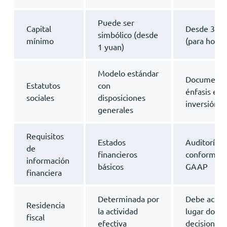
Puede ser
Capital
Desde 30 m
simbólico (desde
mínimo
(para holdi
1 yuan)
Modelo estándar
Documento 
Estatutos
con
énfasis en l
sociales
disposiciones
inversión
generales
Requisitos
Estados
Auditoría a
de
financieros
conforme a
información
básicos
GAAP
financiera
Determinada por
Debe acred
Residencia
la actividad
lugar donde
fiscal
efectiva
decisiones 