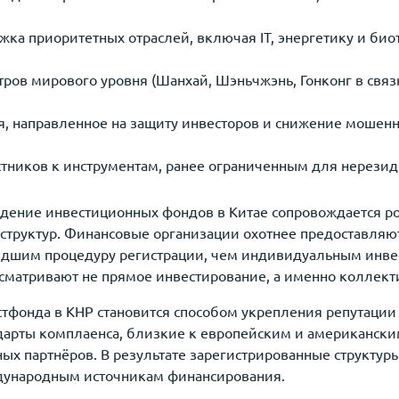
жка приоритетных отраслей, включая IT, энергетику и био
ров мирового уровня (Шанхай, Шэньчжэнь, Гонконг в связ
, направленное на защиту инвесторов и снижение мошенн
стников к инструментам, ранее ограниченным для нерезид
ждение инвестиционных фондов в Китае сопровождается р
 структур. Финансовые организации охотнее предоставляю
дшим процедуру регистрации, чем индивидуальным инвес
сматривают не прямое инвестирование, а именно коллек
стфонда в КНР становится способом укрепления репутаци
дарты комплаенса, близкие к европейским и американским
ых партнёров. В результате зарегистрированные структуры
дународным источникам финансирования.