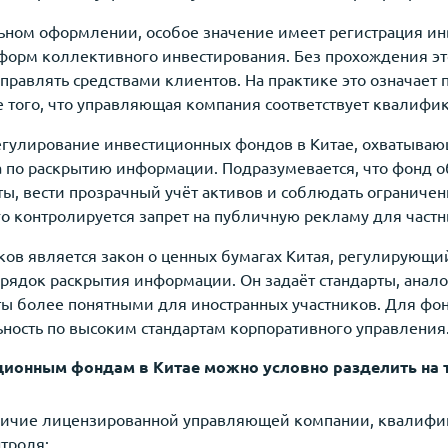
льном оформлении, особое значение имеет регистрация ин
форм коллективного инвестирования. Без прохождения э
управлять средствами клиентов. На практике это означает
 того, что управляющая компания соответствует квалиф
егулирование инвестиционных фондов в Китае, охватыва
ва по раскрытию информации. Подразумевается, что фонд о
ы, вести прозрачный учёт активов и соблюдать ограниче
го контролируется запрет на публичную рекламу для частн
ов является закон о ценных бумагах Китая, регулирующ
порядок раскрытия информации. Он задаёт стандарты, ана
ы более понятными для иностранных участников. Для фон
ность по высоким стандартам корпоративного управления
ционным фондам в Китае можно условно разделить на т
ичие лицензированной управляющей компании, квалифиц
троля;