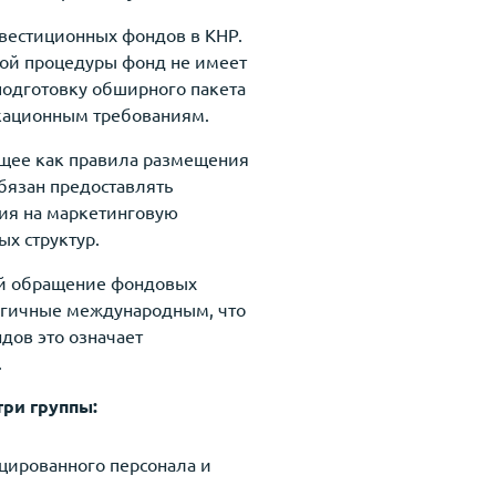
вестиционных фондов в КНР.
той процедуры фонд не имеет
 подготовку обширного пакета
икационным требованиям.
ющее как правила размещения
бязан предоставлять
ния на маркетинговую
ых структур.
ий обращение фондовых
логичные международным, что
дов это означает
.
ри группы:
ированного персонала и