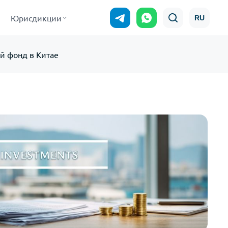
Юрисдикции
RU
й фонд в Китае