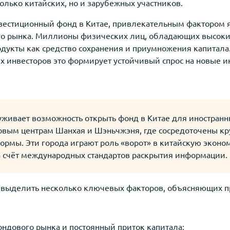
только китайских, но и зарубежных участников.
инвестиционный фонд в Китае, привлекательным фактором 
го рынка. Миллионы физических лиц, обладающих высок
укты как средство сохранения и приумножения капитала.
х инвесторов это формирует устойчивый спрос на новые 
живает возможность открыть фонд в Китае для иностранн
совым центрам Шанхая и Шэньчжэня, где сосредоточены к
рмы. Эти города играют роль «ворот» в китайскую эконо
а счёт международных стандартов раскрытия информации.
 выделить несколько ключевых факторов, объясняющих п
ндового рынка и постоянный приток капитала;