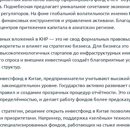
а. Поднебесная предлагает уникальное сочетание экономи
ы регуляторов. На фоне глобальной волатильности именно
а финансовых инструментов и управления активами. Благ
центров притяжения капитала в азиатском регионе.
вных вложений в КНР — это не свод формальных правовых
оритеты и влияет на стратегию бизнеса. Для бизнеса это 
 высокотехнологичных стартапов до инфраструктурных ини
его спроса и внешних инвестиций создаёт благоприятные 
структур.
инвестфонд в Китае, предприниматели учитывают высокий
 законодательном уровне. Государство активно развивает
равил и создании прозрачных процедур отчётности. Это с
определённостью, и делает работу фондов более предсказ
 стратегии, решение открыть инвестфонд в Китае позволя
ми приоритетами. Например, поддержка «зелёных» техно
 специализированных фондов, работающих на стыке иннова