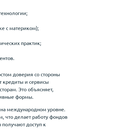
технологии;
ке с материком);
ических практик;
ентов.
остом доверия со стороны
т кредиты и сервисы
торам. Это объясняет,
тивные формы.
и на международном уровне.
, что делает работу фондов
 получают доступ к