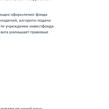
рующих оформление фонда
 моделей, алгоритм подачи
ести учреждение инвестфонда
танта уменьшает правовые
словлен не одной лишь