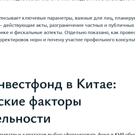
описывает ключевые параметры, важные для лиц, плани
 — действующие акты, разграничение частных и публичных
банке и фискальные аспекты. Отдельно показано, как пров
орректировок норм и почему участие профильного консуль
нвестфонд в Китае:
ские факторы
ельности
приватных капиталов выбор сформировать фонд в КНР обу