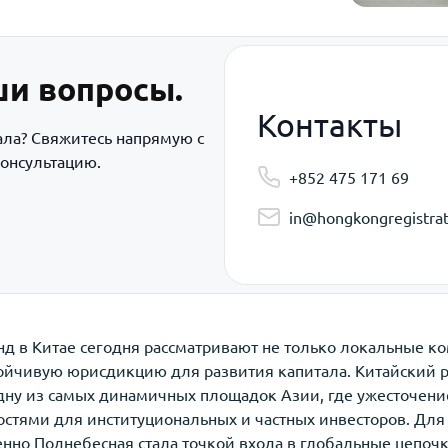
ши вопросы.
Контакты
ала? Свяжитесь напрямую с
онсультацию.
+852 475 171 69
in@hongkongregistrat
д в Китае сегодня рассматривают не только локальные ко
тойчивую юрисдикцию для развития капитала. Китайский 
ну из самых динамичных площадок Азии, где ужесточение
тями для институциональных и частных инвесторов. Для т
нно Поднебесная стала точкой входа в глобальные цепоч