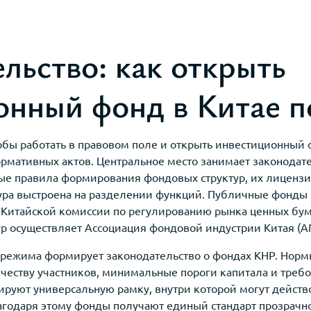
льство: как открыть
онный фонд в Китае п
тобы работать в правовом поле и открыть инвестиционный ф
мативных актов. Центральное место занимает законодател
вые правила формирования фондовых структур, их лиценз
тура выстроена на разделении функций. Публичные фонды 
Китайской комиссии по регулированию рынка ценных бума
ур осуществляет Ассоциация фондовой индустрии Китая (A
о режима формирует законодательство о фондах КНР. Норм
честву участников, минимальные пороги капитала и треб
руют универсальную рамку, внутри которой могут действо
агодаря этому фонды получают единый стандарт прозрачно