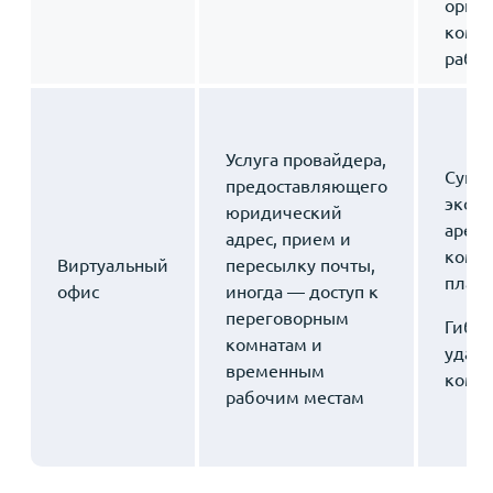
орга
кома
работ
Услуга провайдера,
Суще
предоставляющего
эконо
юридический
аренд
адрес, прием и
комм
Виртуальный
пересылку почты,
плате
офис
иногда — доступ к
переговорным
Гибко
комнатам и
удал
временным
кома
рабочим местам