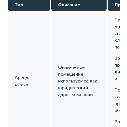
Тип
Описание
Преи
Прест
довер
стор
клиен
партн
Возм
пров
Физическое
личны
помещение,
Аренда
и пре
используемое как
офиса
юридический
Полн
адрес компании
контр
прост
обор
Возм