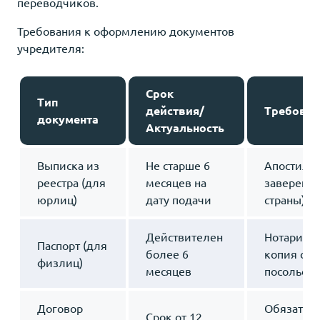
переводчиков.
Требования к оформлению документов
учредителя:
Срок
Тип
действия/
Требован
документа
Актуальность
Выписка из
Не старше 6
Апостиль 
реестра (для
месяцев на
заверение
юрлиц)
дату подачи
страны)
Действителен
Нотариаль
Паспорт (для
более 6
копия с л
физлиц)
месяцев
посольств
Договор
Обязатель
Срок от 12