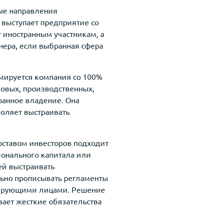
ые направления
выступает предприятие со
 иностранным участникам, а
нера, если выбранная сфера
мируется компания со 100%
говых, производственных,
ранное владение. Она
воляет выстраивать
оставом инвесторов подходит
ионального капитала или
ей выстраивать
льно прописывать регламенты
лирующими лицами. Решение
ает жесткие обязательства