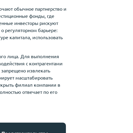
ючают обычное партнерство и
естиционные фонды, где
ченные инвесторы рискуют
о регуляторном барьере:
уре капитала, использовать
ого лица. Для выполнения
одействия с контрагентами
о запрещено извлекать
анирует масштабировать
открыть филиал компании в
лностью отвечает по его