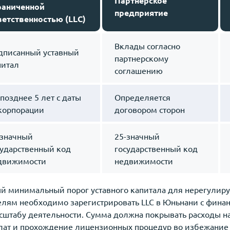
Партнерское
раниченной
предприятие
ветственностью (LLC)
Вклады согласно
дписанный уставный
партнерскому
питал
соглашению
позднее 5 лет с даты
Определяется
корпорации
договором сторон
-значный
25-значный
сударственный код
государственный код
движимости
недвижимости
й минимальный порог уставного капитала для нерегулируе
лям необходимо зарегистрировать LLC в Юньнани с фина
штабу деятельности. Сумма должна покрывать расходы н
лат и прохождение лицензионных процедур во избежание о