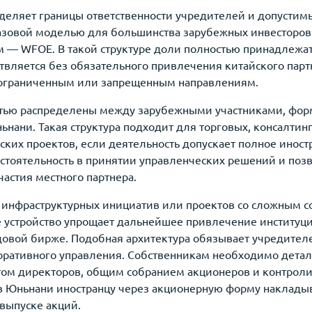
еляет границы ответственности учредителей и допустим
азовой моделью для большинства зарубежных инвесторов 
 — WFOE. В такой структуре доли полностью принадлежат
вляется без обязательного привлечения китайского парт
к ограниченным или запрещенным направлениям.
остью распределены между зарубежными участниками, фор
нани. Такая структура подходит для торговых, консалтин
ских проектов, если деятельность допускает полное иност
стоятельность в принятии управленческих решений и поз
астия местного партнера.
инфраструктурных инициатив или проектов со сложным с
е устройство упрощает дальнейшее привлечение институц
довой бирже. Подобная архитектура обязывает учредител
оративного управления. Собственникам необходимо дета
том директоров, общим собранием акционеров и контро
в Юньнани иностранцу через акционерную форму накладыв
выпуске акций.