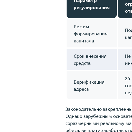
Параметр
ог
регулирования
от
Режим
По
формирования
ка
капитала
Срок внесения
Не 
средств
ин
25
Верификация
го
адреса
не
Законодательно закрепленны
Однако зарубежным основате
соразмерными реальному мас
офиса, выплату заработных п