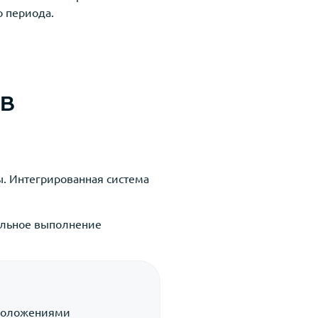
о периода.
в
. Интегрированная система
ельное выполнение
 положениями