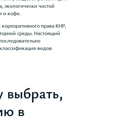
а, экологически чистой
я и кофе.
корпоративного права КНР,
яторной среды. Настоящий
 последовательно
 классификация видов
 выбрать,
ию в