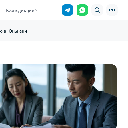
Юрисдикции
RU
ю в Юньнани