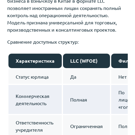
бизнеса в Вэньчжоу в Китае в формате LLC
позволяет иностранным лицам сохранять полный
контроль над операционной деятельностью.
Модель признана универсальной для торговых,
производственных и консалтинговых проектов.
Сравнение доступных структур:
Характеристика
LLC (WFOE)
Филиа
Статус юрлица
Да
Нет
По
Коммерческая
Полная
лицен
деятельность
«голов
Ответственность
Ограниченная
Полна
учредителя