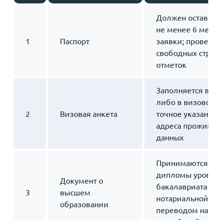
Должен оставать
не менее 6 меся
1
Паспорт
заявки; проверя
свободных стран
отметок
Заполняется в э
либо в визовом 
2
Визовая анкета
точное указание
адреса проживан
данных
Принимаются к 
дипломы уровня
Документ о
бакалавриата с 
3
высшем
нотариальной ле
образовании
переводом на ки