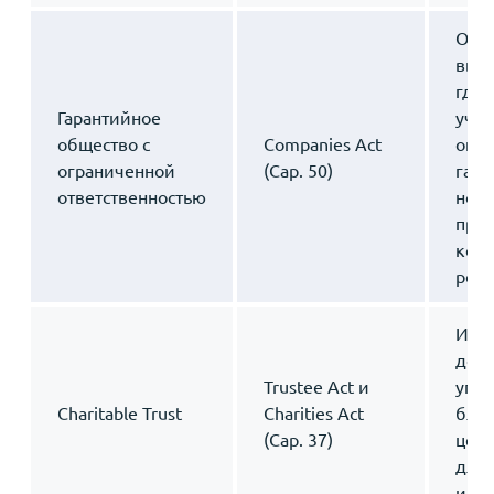
Орга
вып
где 
Гарантийное
учр
общество с
Companies Act
огра
ограниченной
(Cap. 50)
гара
ответственностью
ном
при 
комп
реги
Иму
дов
Trustee Act и
упр
Charitable Trust
Charities Act
бла
(Cap. 37)
целе
для
или