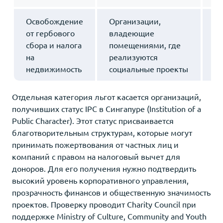
Освобождение
Организации,
О
от гербового
владеющие
и
сбора и налога
помещениями, где
б
на
реализуются
д
недвижимость
социальные проекты
Отдельная категория льгот касается организаций,
получивших статус IPC в Сингапуре (Institution of a
Public Character). Этот статус присваивается
благотворительным структурам, которые могут
принимать пожертвования от частных лиц и
компаний с правом на налоговый вычет для
доноров. Для его получения нужно подтвердить
высокий уровень корпоративного управления,
прозрачность финансов и общественную значимость
проектов. Проверку проводит Charity Council при
поддержке Ministry of Culture, Community and Youth