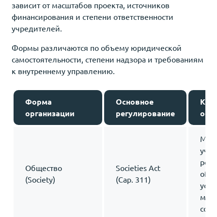
зависит от масштабов проекта, источников
финансирования и степени ответственности
учредителей.
Формы различаются по объему юридической
самостоятельности, степени надзора и требованиям
к внутреннему управлению.
Форма
Основное
Клю
организации
регулирование
осо
Мин
учас
реги
Общество
Societies Act
of S
(Society)
(Cap. 311)
уста
може
соц