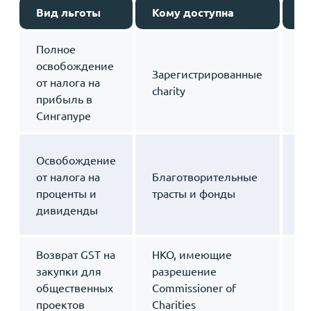
Вид льготы
Кому доступна
О
Полное
Р
освобождение
м
Зарегистрированные
от налога на
на
charity
прибыль в
б
Сингапуре
це
И
Освобождение
пр
от налога на
Благотворительные
к
проценты и
трасты и фонды
на
дивиденды
це
Возврат GST на
НКО, имеющие
З
закупки для
разрешение
бы
общественных
Commissioner of
у
проектов
Charities
п