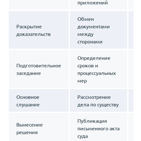
приложений
Обмен
Раскрытие
документами
2
доказательств
между
сторонами
Определение
Подготовительное
сроков и
1
заседание
процессуальных
мер
Основное
Рассмотрение
1
слушание
дела по существу
Публикация
Вынесение
письменного акта
2
решения
суда