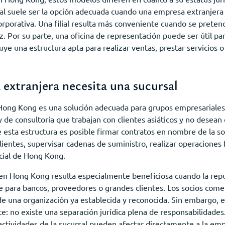
sal suele ser la opción adecuada cuando una empresa extranjera 
orporativa. Una filial resulta más conveniente cuando se pretend
iz. Por su parte, una oficina de representación puede ser útil p
ye una estructura apta para realizar ventas, prestar servicios o
extranjera necesita una sucursal
Hong Kong es una solución adecuada para grupos empresariales 
 y de consultoría que trabajan con clientes asiáticos y no desean 
e esta estructura es posible firmar contratos en nombre de la s
lientes, supervisar cadenas de suministro, realizar operaciones 
cial de Hong Kong.
l en Hong Kong resulta especialmente beneficiosa cuando la rep
para bancos, proveedores o grandes clientes. Los socios comerc
e una organización ya establecida y reconocida. Sin embargo, 
te: no existe una separación jurídica plena de responsabilidade
actividades de la sucursal pueden afectar directamente a la emp