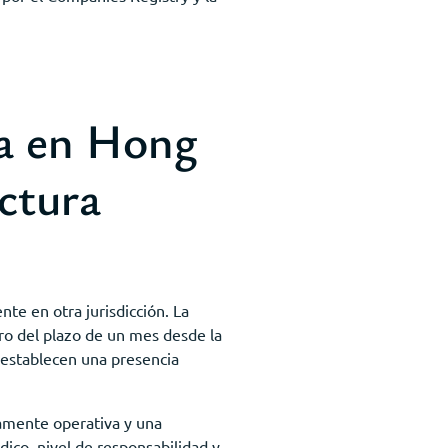
sa en Hong
uctura
te en otra jurisdicción. La
tro del plazo de un mes desde la
e establecen una presencia
namente operativa y una
dico, nivel de responsabilidad y