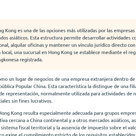
ng Kong es una de las opciones más utilizadas por las empresas
os asiáticos. Esta estructura permite desarrollar actividades c
onal, alquilar oficinas y mantener un vínculo jurídico directo con
n local, una sucursal en Hong Kong se establece mediante el re
gkonesa registrada.
como un lugar de negocios de una empresa extranjera dentro de 
blica Popular China. Esta característica la distingue de una fil
na de representación, normalmente utilizada para actividades de 
les sin fines lucrativos.
 Hong Kong resulta especialmente adecuada para grupos empresa
iva cercana a China continental y a otros mercados asiáticos, a
sistema fiscal territorial y la ausencia de impuesto sobre el val
co exige el cumplimiento estricto de los requisitos establecidos