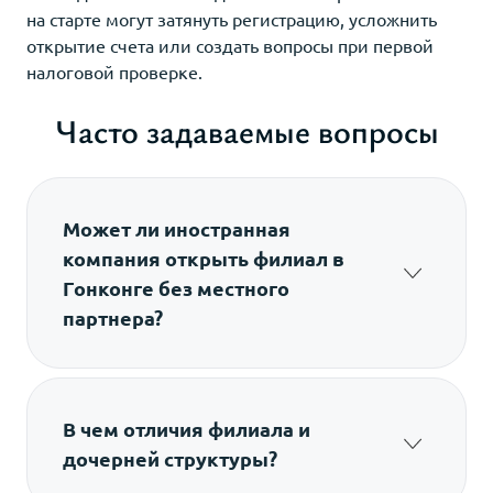
на старте могут затянуть регистрацию, усложнить
открытие счета или создать вопросы при первой
налоговой проверке.
Часто задаваемые вопросы
Может ли иностранная
компания открыть филиал в
Гонконге без местного
партнера?
Да. Юрисдикция допускает регистрацию
без привлечения местного акционера или
совладельца. Филиал оформляется как
зарегистрированная негонконгская
В чем отличия филиала и
компания, поэтому отдельная структура
дочерней структуры?
владения не создается. Владельцем
Главное различие состоит в юридическом