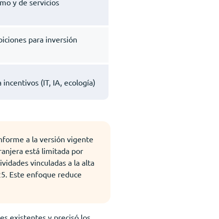
mo y de servicios
biciones para inversión
incentivos (IT, IA, ecología)
onforme a la versión vigente
ranjera está limitada por
idades vinculadas a la alta
025. Este enfoque reduce
es existentes y precisó los