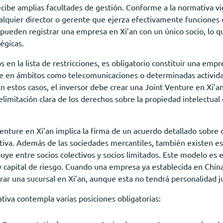
ecibe amplias facultades de gestión. Conforme a la normativa v
quier director o gerente que ejerza efectivamente funciones d
pueden registrar una empresa en Xi’an con un único socio, lo 
égicas.
s en la lista de restricciones, es obligatorio constituir una emp
e en ámbitos como telecomunicaciones o determinadas actividad
 En estos casos, el inversor debe crear una Joint Venture en Xi’a
limitación clara de los derechos sobre la propiedad intelectual
 Venture en Xi’an implica la firma de un acuerdo detallado sobre 
va. Además de las sociedades mercantiles, también existen est
buye entre socios colectivos y socios limitados. Este modelo es 
y capital de riesgo. Cuando una empresa ya establecida en Chin
trar una sucursal en Xi’an, aunque esta no tendrá personalidad j
tiva contempla varias posiciones obligatorias: