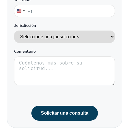
+1
United
States
Jurisdicción
+1
Comentario
Solicitar una consulta