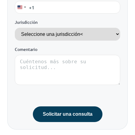
+1
United
States
Jurisdicción
+1
Comentario
Solicitar una consulta