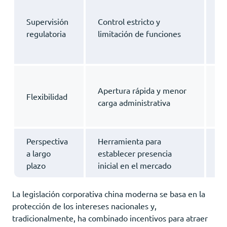
Ma
op
Supervisión
Control estricto y
de
regulatoria
limitación de funciones
re
ex
Pr
Apertura rápida y menor
co
Flexibilidad
carga administrativa
ma
em
Perspectiva
Herramienta para
Ba
a largo
establecer presencia
in
plazo
inicial en el mercado
so
La legislación corporativa china moderna se basa en la
protección de los intereses nacionales y,
tradicionalmente, ha combinado incentivos para atraer