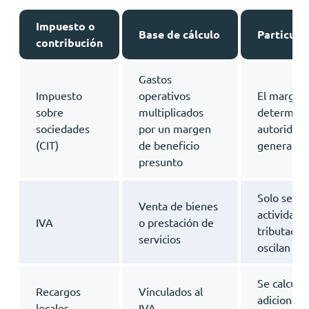
Impuesto o
Base de cálculo
Particula
contribución
Gastos
Impuesto
operativos
El margen 
sobre
multiplicados
determina
sociedades
por un margen
autoridades
(CIT)
de beneficio
general de
presunto
Solo se ap
Venta de bienes
actividad 
IVA
o prestación de
tributación
servicios
oscilan en
Se calcula
Recargos
Vinculados al
adicional 
locales
IVA