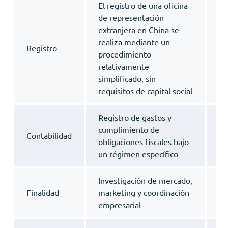
El registro de una oficina
La
de representación
en
extranjera en China se
re
realiza mediante un
cu
Registro
procedimiento
ex
relativamente
in
simplificado, sin
re
requisitos de capital social
co
Registro de gastos y
Co
cumplimiento de
Contabilidad
y 
obligaciones fiscales bajo
in
un régimen específico
Investigación de mercado,
De
Finalidad
marketing y coordinación
ac
empresarial
co