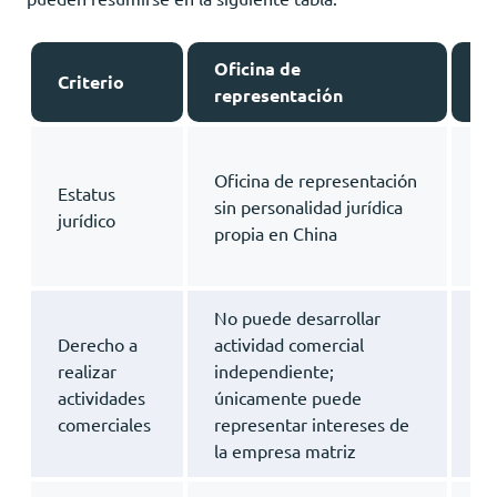
Oficina de
Em
Criterio
representación
su
Es
Oficina de representación
ca
Estatus
sin personalidad jurídica
de
jurídico
propia en China
co
al
No puede desarrollar
Pu
Derecho a
actividad comercial
co
realizar
independiente;
op
actividades
únicamente puede
co
comerciales
representar intereses de
se
la empresa matriz