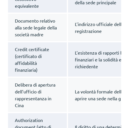
della sede principale
equivalente
Documento relativo
L’indirizzo ufficiale dell’
alla sede legale della
registrazione
società madre
Credit certificate
L’esistenza di rapporti banc
(certificato di
finanziari e la solidità ec
affidabilità
richiedente
finanziaria)
Delibera di apertura
dell’ufficio di
La volontà formale della s
rappresentanza in
aprire una sede nella giur
Cina
Authorization
document (atto di
Il diritto di una determina