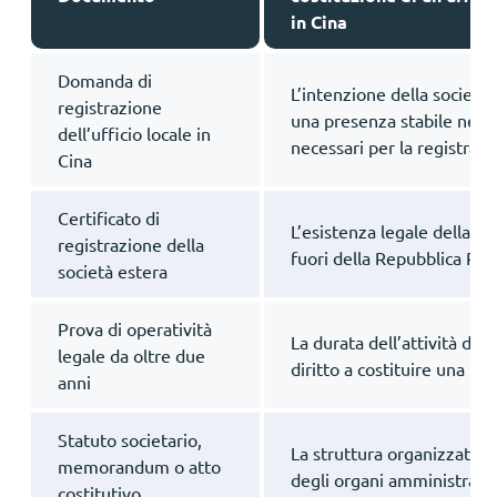
in Cina
Domanda di
L’intenzione della società s
registrazione
una presenza stabile nella 
dell’ufficio locale in
necessari per la registraz
Cina
Certificato di
L’esistenza legale della so
registrazione della
fuori della Repubblica Po
società estera
Prova di operatività
La durata dell’attività dell
legale da oltre due
diritto a costituire una r
anni
Statuto societario,
La struttura organizzativ
memorandum o atto
degli organi amministrativi
costitutivo