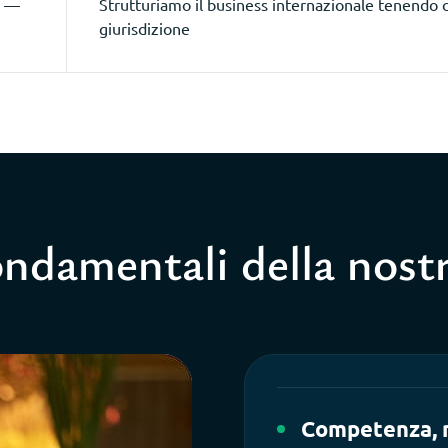
a —
Strutturiamo il business internazionale tenendo 
giurisdizione
fondamentali della nost
Competenza, 