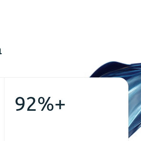
a
92%+