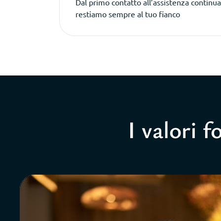
Dal primo contatto all’assistenza continu
restiamo sempre al tuo fianco
I valori 