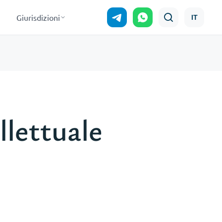
Giurisdizioni
IT
llettuale