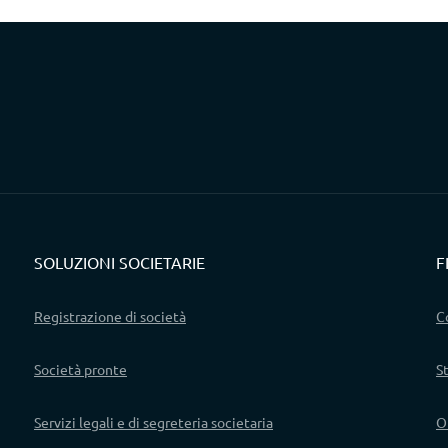
SOLUZIONI SOCIETARIE
F
Registrazione di società
C
Società pronte
S
Servizi legali e di segreteria societaria
O