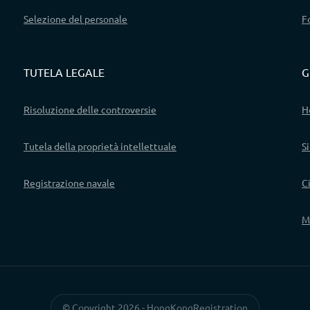
Selezione del personale
F
TUTELA LEGALE
G
Risoluzione delle controversie
H
Tutela della proprietà intellettuale
S
Registrazione navale
C
M
© Copyright 2026 - HongKongRegistration