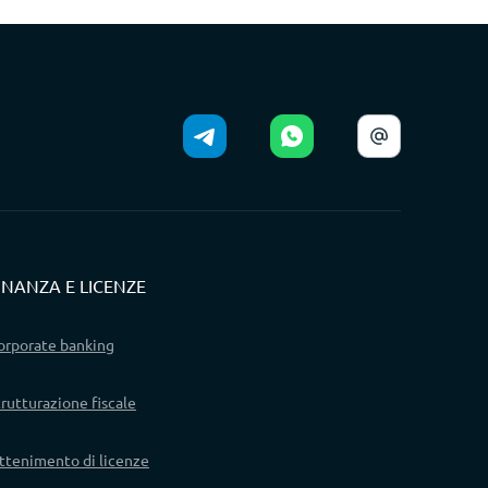
INANZA E LICENZE
orporate banking
trutturazione fiscale
ttenimento di licenze