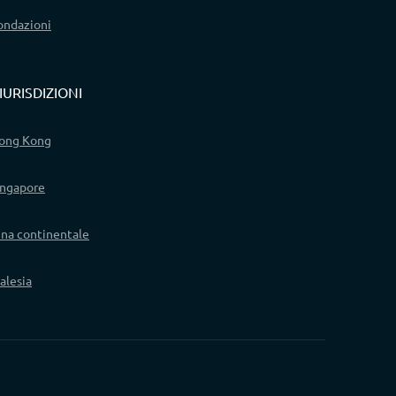
ondazioni
IURISDIZIONI
ong Kong
ingapore
ina continentale
alesia