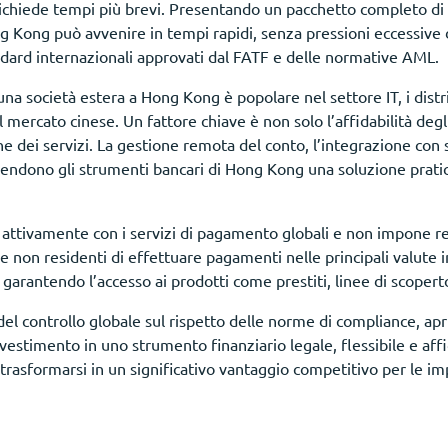
 richiede tempi più brevi. Presentando un pacchetto completo 
g Kong può avvenire in tempi rapidi, senza pressioni eccessive da
ndard internazionali approvati dal FATF e delle normative AML.
una società estera a Hong Kong è popolare nel settore IT, i distri
al mercato cinese. Un fattore chiave è non solo l’affidabilità degli
ione dei servizi. La gestione remota del conto, l’integrazione co
endono gli strumenti bancari di Hong Kong una soluzione prati
ra attivamente con i servizi di pagamento globali e non impone res
e non residenti di effettuare pagamenti nelle principali valute 
 garantendo l’accesso ai prodotti come prestiti, linee di scopert
el controllo globale sul rispetto delle norme di compliance, ap
vestimento in uno strumento finanziario legale, flessibile e af
rasformarsi in un significativo vantaggio competitivo per le imp