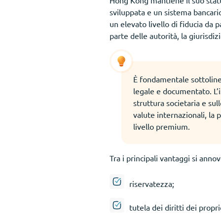
Hong Kong mantiene il suo statu
sviluppata e un sistema bancario 
un elevato livello di fiducia da
parte delle autorità, la giurisdi
È fondamentale sottolin
legale e documentato. L’is
struttura societaria e sul
valute internazionali, la 
livello premium.
Tra i principali vantaggi si anno
riservatezza;
tutela dei diritti dei propr