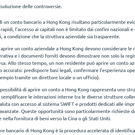
soluzione delle controversie.
zo di un conto bancario a Hong Kong risultano particolarmente evi
apidi, l’accesso ai capitali non è limitato dai confini nazionali e g
ri, a condizione che la struttura aziendale sia trasparente.
aprire un conto aziendale a Hong Kong devono considerare le ric
ativa e i documenti forniti devono dimostrare non solo la regi
sa. Allo stesso tempo, un non residente può aprire un conto az
o accurato: predisporre basi legali, confermare l’esperienza op
sempio tramite un direttore locale o un ufficio).
a possibilità di aprire un conto a Hong Kong rappresenta uno st
e semplificare le interazioni interne tra le diverse strutture colle
luta con accesso al sistema SWIFT e prodotti dedicati alle impr
 avanzate. Queste opportunità sono particolarmente richieste da
nella fornitura di beni verso la Cina o gli Stati Uniti.
re bancario di Hong Kong è la procedura accelerata di identifica