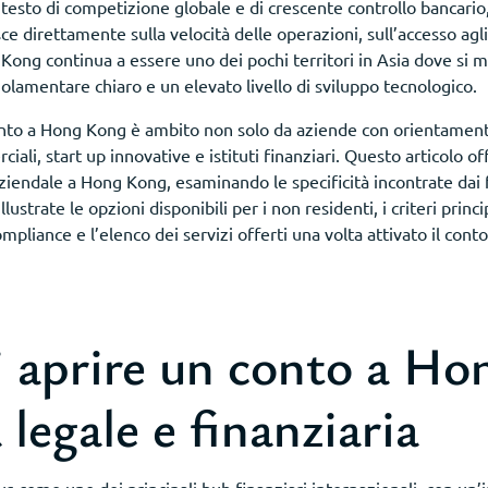
ntesto di competizione globale e di crescente controllo bancario, 
isce direttamente sulla velocità delle operazioni, sull’accesso agl
Kong continua a essere uno dei pochi territori in Asia dove si 
olamentare chiaro e un elevato livello di sviluppo tecnologico.
nto a Hong Kong è ambito non solo da aziende con orientamento
li, start up innovative e istituti finanziari. Questo articolo off
iendale a Hong Kong, esaminando le specificità incontrate dai fo
lustrate le opzioni disponibili per i non residenti, i criteri princip
ompliance e l’elenco dei servizi offerti una volta attivato il conto
i aprire un conto a Ho
 legale e finanziaria