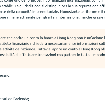
s come uno dei principali hub finanziari internazionali, con un’
stabile. La giurisdizione si distingue per la sua reputazione affid
 parte della comunità imprenditoriale. Nonostante le riforme e il
zione rimane attraente per gli affari internazionali, anche grazie a
eare che aprire un conto in banca a Hong Kong non è un’azione
tituto finanziario richiederà necessariamente informazioni sull’o
le attività dell’azienda. Tuttavia, aprire un conto a Hong Kong off
possibilità di effettuare transazioni con partner in tutto il mondo 
verano:
ietari dell’azienda;