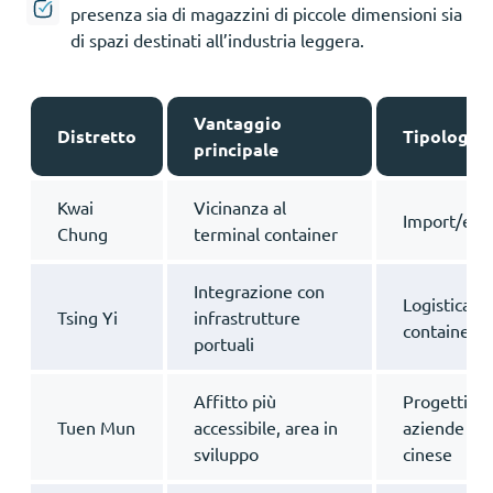
presenza sia di magazzini di piccole dimensioni sia
di spazi destinati all’industria leggera.
Vantaggio
Distretto
Tipologia 
principale
Kwai
Vicinanza al
Import/expo
Chung
terminal container
Integrazione con
Logistica, t
Tsing Yi
infrastrutture
containeriz
portuali
Affitto più
Progetti a 
Tuen Mun
accessibile, area in
aziende ori
sviluppo
cinese