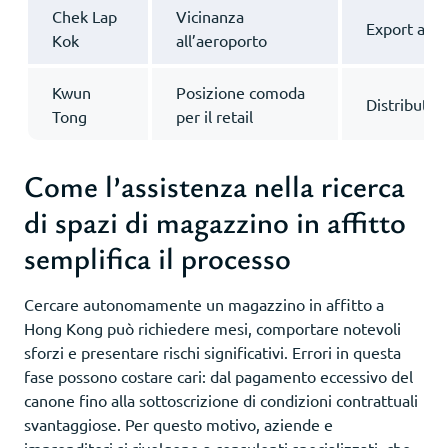
Chek Lap
Vicinanza
Export aer
Kok
all’aeroporto
Kwun
Posizione comoda
Distributor
Tong
per il retail
Come l’assistenza nella ricerca
di spazi di magazzino in affitto
semplifica il processo
Cercare autonomamente un magazzino in affitto a
Hong Kong può richiedere mesi, comportare notevoli
sforzi e presentare rischi significativi. Errori in questa
fase possono costare cari: dal pagamento eccessivo del
canone fino alla sottoscrizione di condizioni contrattuali
svantaggiose. Per questo motivo, aziende e
imprenditori si rivolgono a consulenti specializzati, che