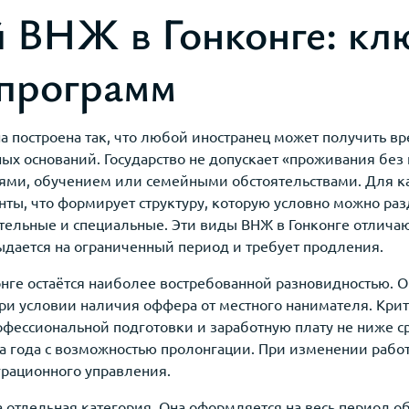
 ВНЖ в Гонконге: кл
 программ
а построена так, что любой иностранец может получить в
ых оснований. Государство не допускает «проживания без 
циями, обучением или семейными обстоятельствами. Для к
ты, что формирует структуру, которую условно можно раз
ельные и специальные. Эти виды ВНЖ в Гонконге отличаю
выдается на ограниченный период и требует продления.
нге остаётся наиболее востребованной разновидностью. О
ри условии наличия оффера от местного нанимателя. Кри
фессиональной подготовки и заработную плату не ниже ср
а года с возможностью пролонгации. При изменении раб
рационного управления.
 отдельная категория. Она оформляется на весь период 