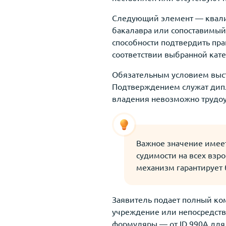
Следующий элемент — квали
бакалавра или сопоставимый 
способности подтвердить пр
соответствии выбранной кат
Обязательным условием высту
Подтверждением служат дипл
владения невозможно трудоу
Важное значение имеет
судимости на всех взр
механизм гарантирует 
Заявитель подает полный ко
учреждение или непосредств
формуляры — от ID 990А для 