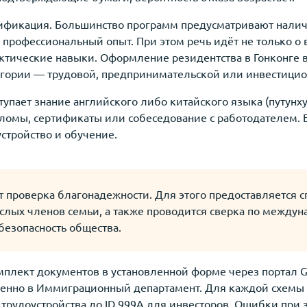
фикация. Большинство программ предусматривают налич
профессиональный опыт. При этом речь идёт не только о 
актические навыки. Оформление резидентства в Гонконге 
егории — трудовой, предпринимательской или инвестицио
пает знание английского либо китайского языка (путунху
омы, сертификаты или собеседование с работодателем. Б
стройство и обучение.
 проверка благонадежности. Для этого предоставляется сп
ослых членов семьи, а также проводится сверка по между
безопасность общества.
мплект документов в установленной форме через портал G
енно в Иммиграционный департамент. Для каждой схемы
трудоустройства до ID 999А для инвесторов. Ошибки при