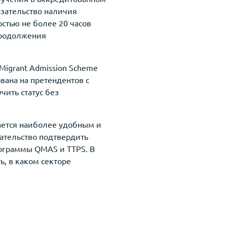
зательство наличия
стью не более 20 часов
продолжения
igrant Admission Scheme
ована на претендентов с
ить статус без
вается наиболее удобным и
зательство подтвердить
программы QMAS и TTPS. В
ь, в каком секторе