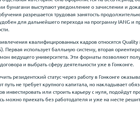
и бумагами выступают уведомление о зачислении и дока
обучения разрешается трудовая занятость продолжительно
 удобен для дальнейшего перехода на программу IANG и 
сти.
ивлечения квалифицированных кадров относятся Quality M
PS). Первая использует балльную систему, вторая ориентир
ом ведущего университета. Эти форматы позволяют получ
договора и выбрать сферу деятельности уже в Гонконге.
чить резидентский статус через работу в Гонконге оказы
 путь не требует крупного капитала, но накладывает обя
тов инвестировать или строить карьеру с нуля, подойдут 
сь можно приехать без работодателя и уже на месте решит