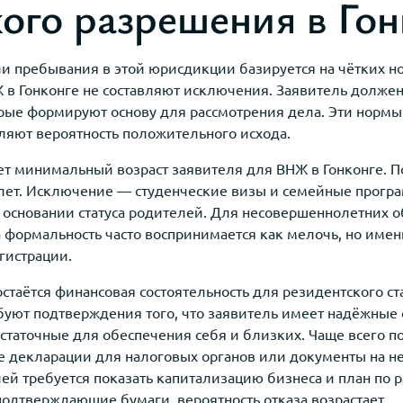
ого разрешения в Гон
и пребывания в этой юрисдикции базируется на чётких н
в Гонконге не составляют исключения. Заявитель должен 
рые формируют основу для рассмотрения дела. Эти нормы
ляют вероятность положительного исхода.
т минимальный возраст заявителя для ВНЖ в Гонконге. П
лет. Исключение — студенческие визы и семейные програ
основании статуса родителей. Для несовершеннолетних о
а формальность часто воспринимается как мелочь, но име
гистрации.
таётся финансовая состоятельность для резидентского ста
уют подтверждения того, что заявитель имеет надёжные
статочные для обеспечения себя и близких. Чаще всего 
ые декларации для налоговых органов или документы на 
й требуется показать капитализацию бизнеса и план по р
подтверждающие бумаги, вероятность отказа возрастает.