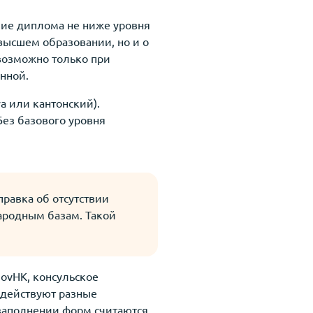
ие диплома не ниже уровня
высшем образовании, но и о
возможно только при
нной.
а или кантонский).
ез базового уровня
равка об отсутствии
народным базам. Такой
ovHK, консульское
 действуют разные
 заполнении форм считаются