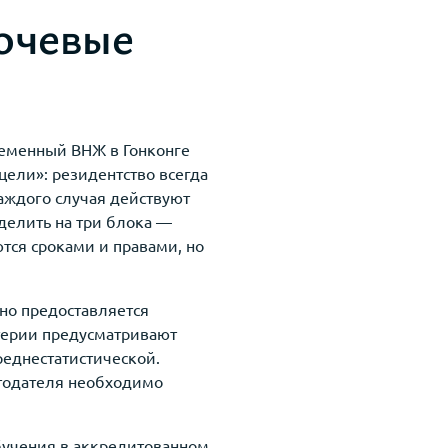
ючевые
ременный ВНЖ в Гонконге
цели»: резидентство всегда
аждого случая действуют
делить на три блока —
тся сроками и правами, но
но предоставляется
терии предусматривают
еднестатистической.
отодателя необходимо
обучения в аккредитованном