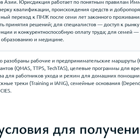
в Азии. Юрисдикция работает по понятным правилам Имм
оверку квалификации, происхождения средств и добропоря
чный переход к ПМЖ после семи лет законного проживания
ть принятия решений; для специалистов — доступ к рынку 
ции и конкурентноспособную оплату труда; для семей —
к образованию и медицине.
но разобраны рабочие и предпринимательские маршруты (G
алантов (QMAS, TTPS, TechTAS), целевые программы для вр
ва для работников ухода и режим для домашних помощник
кные треки (Training и IANG), семейные основания (Depend
CIES.
условия для получени