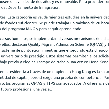
 posee una validez de dos años y es renovable. Para proceder c
n del Departamento de Inmigración.
es. Esta categoría es válida mientras estudies en la universidad.
de fondos suficientes. Se puede trabajar un máximo de 20 hora
s del programa IANG y para seguir aprendiendo.
recursos humanos, se implementan diversos mecanismos de adap
re ellos, destacan Quality Migrant Admission Scheme (QMAS) y T
sistema de puntuación, mientras que el segundo está dirigido a
universitario de prestigio. Estos sistemas permiten a los solicit
bajo previo y elegir su campo de trabajo una vez en Hong Kong
r la residencia a través de un empleo en Hong Kong es la soluc
antidad de capital, pero sí exige una prueba de competencia. Pa
ero, los programas QMAS y TTPS son adecuados. A diferencia de 
 futuro profesional una vez allí.