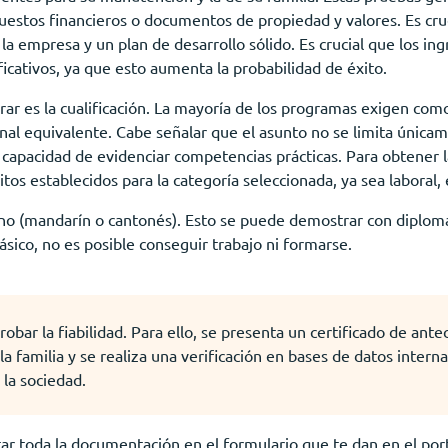
puestos financieros o documentos de propiedad y valores. Es cr
la empresa y un plan de desarrollo sólido. Es crucial que los in
icativos, ya que esto aumenta la probabilidad de éxito.
rar es la cualificación. La mayoría de los programas exigen como
nal equivalente. Cabe señalar que el asunto no se limita únicam
 capacidad de evidenciar competencias prácticas. Para obtener 
itos establecidos para la categoría seleccionada, ya sea laboral,
hino (mandarín o cantonés). Esto se puede demostrar con diploma
ásico, no es posible conseguir trabajo ni formarse.
bar la fiabilidad. Para ello, se presenta un certificado de ant
a familia y se realiza una verificación en bases de datos inter
 la sociedad.
tar toda la documentación en el formulario que te dan en el por