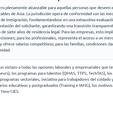
pero plenamente alcanzable para aquellas personas que deseen e
ables de Asia. La jurisdicción opera de conformidad con las ine
de Inmigración, fundamentándose en una exhaustiva evaluación d
putación del solicitante, garantizando una transición transparent
de siete años de residencia legal. Para las empresas, esto impl
cisiones; para los profesionales, representa el acceso a un merc
frece salarios competitivos; para las familias, condiciones cla
anidad.
 un vistazo a todas las opciones laborales y empresariales que 
eurs), los programas para talentos (QMAS, TTPS, TechTAS), los
programas sectoriales, iniciativa para trabajadores del cuidado
rarios educativos y postgraduados (Training e IANG), los motivo
a New CIES.