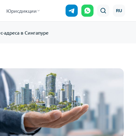
Юрисдикции
RU
с-адреса в Сингапуре