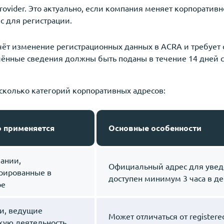
 provider. Это актуально, если компания меняет корпоратив
с для регистрации.
ечёт изменение регистрационных данных в ACRA и требует
влённые сведения должны быть поданы в течение 14 дней 
сколько категорий корпоративных адресов:
о применяется
Основные особенности
ании,
Официальный адрес для увед
трированные в
доступен минимум 3 часа в де
ре
и, ведущие
Может отличаться от registered
кую деятельность