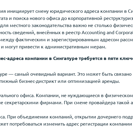
ия инициирует смену юридического адреса компании в Си
ата и поиска нового офиса до корпоративной реструктури
м для местного законодательства важно не столько физич
ость сведений, внесённых в реестр Accounting and Corporat
между фактическим и зарегистрированным адресом рассм
 и могут привести к административным мерам.
ес-адреса компании в Сингапуре требуется в пяти ключ
уре — самый очевидный вариант. Это может быть связано 
стижный бизнес-дистрикт или оптимизацией аренды.
уального офиса. Компании, не нуждающиеся в физическо
ые секретарскими фирмами. При смене провайдера такой 
еса. При объединении компаний, открытии дочернего под
жет потребоваться изменить адрес регистрации компании 