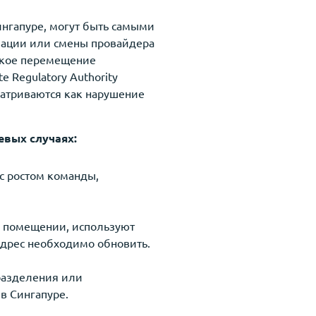
нгапуре, могут быть самыми
зации или смены провайдера
еское перемещение
e Regulatory Authority
атриваются как нарушение
евых случаях:
с ростом команды,
м помещении, используют
адрес необходимо обновить.
разделения или
в Сингапуре.