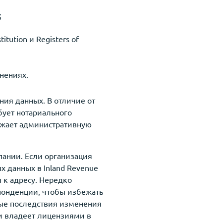
;
ution и Registers of
нениях.
ия данных. В отличие от
бует нотариального
нижает административную
пании. Если организация
 данных в Inland Revenue
ы к адресу. Нередко
понденции, чтобы избежать
вые последствия изменения
ли владеет лицензиями в