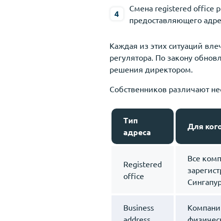
Смена registered office
предоставляющего адре
Каждая из этих ситуаций вл
регулятора. По закону обно
решения директором.
Собственников различают не
Тип
Для ког
адреса
Все комп
Registered
зарегис
office
Сингапу
Business
Компани
address
физичес