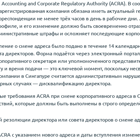
ccounting and Corporate Regulatory Authority (ACRA). В соо
регистрированная компания обязана иметь актуальный regi
респонденции не менее трёх часов в день в рабочие дни. 
офиле, и его изменение должно быть своевременно отра
дминистративные штрафы и осложняет последующие корпо
ление о смене адреса было подано в течение 14 календа
а директоров. Форма подаётся через электронный портал B
орпоративного секретаря или уполномоченного представит
ту и время подачи — это ключевой момент, поскольку не
омпании в Сингапуре считается административным наруш
торных случаях — дисквалификацию директора.
е требования ACRA при смене корпоративного адреса в 
ствий, которые должны быть выполнены в строго определ
 резолюции директора или совета директоров о смене ад
CRA с указанием нового адреса и даты вступления измене