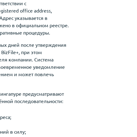
тветствии с
stered office address,
Адрес указывается в
жено в официальном реестре.
ративные процедуры.
рных дней после утверждения
izFile+, при этом
еля компании. Система
своевременное уведомление
ением и может повлечь
Сингапуре предусматривают
ённой последовательности:
реса;
ний в силу;