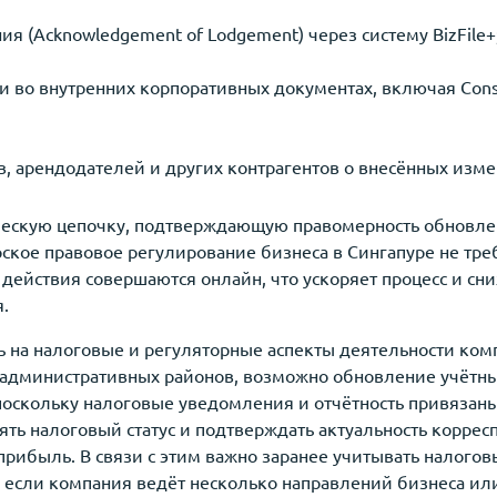
я (Acknowledgement of Lodgement) через систему BizFile+
во внутренних корпоративных документах, включая Constit
 арендодателей и других контрагентов о внесённых изме
скую цепочку, подтверждающую правомерность обновлен
ское правовое регулирование бизнеса в Сингапуре не тре
действия совершаются онлайн, что ускоряет процесс и с
.
 на налоговые и регуляторные аспекты деятельности ком
 административных районов, возможно обновление учётных
), поскольку налоговые уведомления и отчётность привязан
ть налоговый статус и подтверждать актуальность коррес
 прибыль. В связи с этим важно заранее учитывать налого
о если компания ведёт несколько направлений бизнеса и