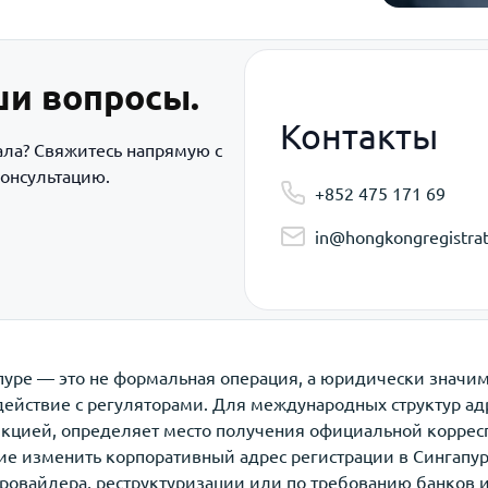
ши вопросы.
Контакты
ала? Свяжитесь напрямую с
онсультацию.
+852 475 171 69
in@hongkongregistrat
апуре — это не формальная операция, а юридически значи
ействие с регуляторами. Для международных структур адре
икцией, определяет место получения официальной коррес
ие изменить корпоративный адрес регистрации в Сингапу
провайдера, реструктуризации или по требованию банков