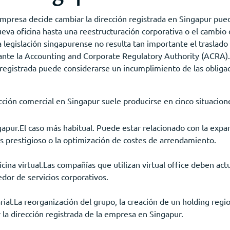
empresa decide cambiar la dirección registrada en Singapur pued
ueva oficina hasta una reestructuración corporativa o el cambio
a legislación singapurense no resulta tan importante el traslado
s ante la Accounting and Corporate Regulatory Authority (ACRA).
ón registrada puede considerarse un incumplimiento de las obliga
ección comercial en Singapur suele producirse en cinco situacione
gapur.El caso más habitual. Puede estar relacionado con la expa
ás prestigioso o la optimización de costes de arrendamiento.
cina virtual.Las compañías que utilizan virtual office deben actu
or de servicios corporativos.
al.La reorganización del grupo, la creación de un holding regiona
la dirección registrada de la empresa en Singapur.