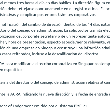
l menos tres horas al día en días hábiles. La dirección figura en
ción debe reflejarse oportunamente en el registro oficial. El in
trativas y complicar posteriores trámites corporativos.
notificación del cambio de dirección dentro de los 14 días natur
ector o del consejo de administración. La solicitud se tramita el
utorización del corporate secretary o de un representante autori
ha y hora de presentación, aspecto especialmente relevante, ya q
ón de una empresa en Singapur constituye una infracción admin
asos reiterados, incluso a la descalificación del director.
CRA para modificar la dirección corporativa en Singapur contempl
n específico:
erna del director o del consejo de administración relativa al ca
ante la ACRA indicando la nueva dirección y la fecha de entrada 
nt of Lodgement emitido por el sistema BizFile+.