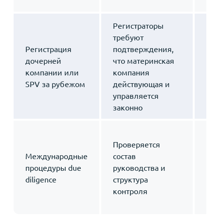
Регистраторы
требуют
Регистрация
подтверждения,
Ис
дочерней
что материнская
leg
компании или
компания
дл
SPV за рубежом
действующая и
юр
управляется
законно
Hon
Проверяется
of 
Международные
состав
по
процедуры due
руководства и
пр
diligence
структура
ле
контроля
ко
ст