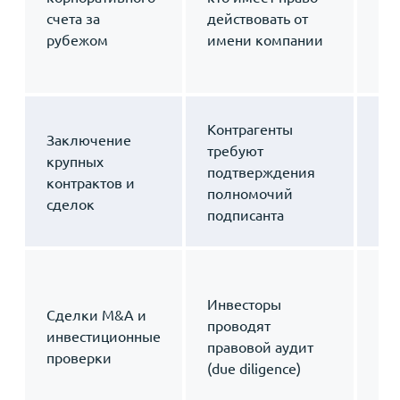
в 
счета за
действовать от
до
рубежом
имени компании
пр
com
Com
Контрагенты
Заключение
Cer
требуют
крупных
по
подтверждения
контрактов и
до
полномочий
сделок
де
подписанта
ди
До
ис
Инвесторы
Сделки M&A и
cor
проводят
инвестиционные
con
правовой аудит
проверки
Ko
(due diligence)
уп
це