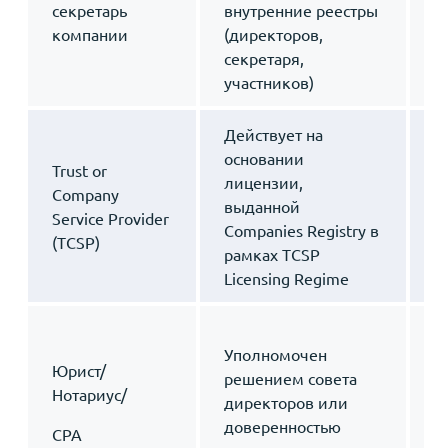
секретарь
внутренние реестры
к
компании
(директоров,
з
секретаря,
участников)
Действует на
З
основании
о
Trust or
лицензии,
с
Company
выданной
с
Service Provider
Companies Registry в
т
(TCSP)
рамках TCSP
к
Licensing Regime
п
З
Уполномочен
з
Юрист/
решением совета
ю
Нотариус/
директоров или
д
доверенностью
с
CPA