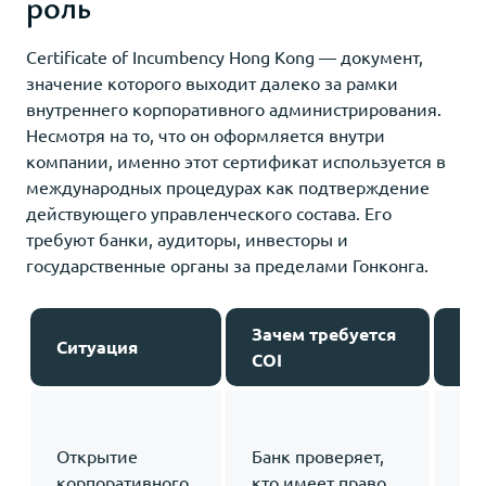
роль
Certificate of Incumbency Hong Kong — документ,
значение которого выходит далеко за рамки
внутреннего корпоративного администрирования.
Несмотря на то, что он оформляется внутри
компании, именно этот сертификат используется в
международных процедурах как подтверждение
действующего управленческого состава. Его
требуют банки, аудиторы, инвесторы и
государственные органы за пределами Гонконга.
Зачем требуется
Ситуация
Ко
COI
Cer
Inc
Открытие
Банк проверяет,
Ko
корпоративного
кто имеет право