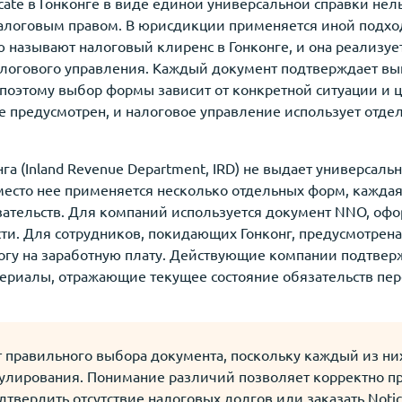
ficate в Гонконге в виде единой универсальной справки нел
алоговым правом. В юрисдикции применяется иной подход
ю называют налоговый клиренс в Гонконге, и она реализуе
логового управления. Каждый документ подтверждает вы
поэтому выбор формы зависит от конкретной ситуации и 
е предусмотрен, и налоговое управление использует отд
а (Inland Revenue Department, IRD) не выдает универсальн
место нее применяется несколько отдельных форм, каждая
зательств. Для компаний используется документ NNO, о
и. Для сотрудников, покидающих Гонконг, предусмотрена ф
логу на заработную плату. Действующие компании подтвер
атериалы, отражающие текущее состояние обязательств пе
 правильного выбора документа, поскольку каждый из них
гулирования. Понимание различий позволяет корректно пр
одтвердить отсутствие налоговых долгов или заказать Notic