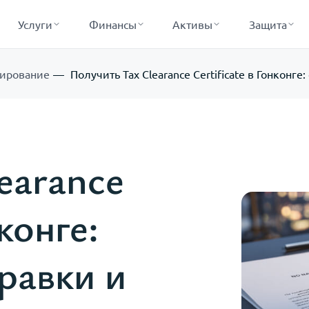
Услуги
Финансы
Активы
Защита
рирование
Получить Tax Clearance Certificate в Гонкон
earance
конге:
равки и