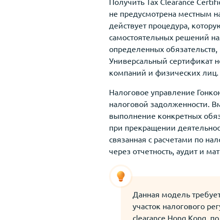
Получить Tax Clearance Certi
не предусмотрена местным н
действует процедура, котору
самостоятельных решений на
определенных обязательств, 
Универсальный сертификат н
компаний и физических лиц.
Налоговое управление Гонконг
налоговой задолженности. В
выполнение конкретных обя
при прекращении деятельност
связанная с расчетами по на
через отчетность, аудит и м
Данная модель требует
участок налогового ре
clearance Hong Kong, п