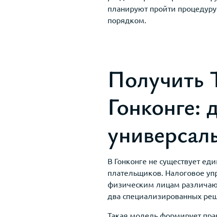
планируют пройти процедуру 
порядком.
Получить T
Гонконге: 
универсал
В Гонконге не существует е
плательщиков. Налоговое уп
физическим лицам различают
два специализированных реш
Такая модель формирует прак