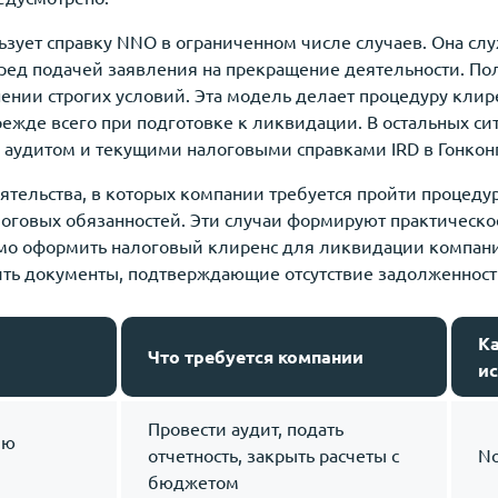
зует справку NNO в ограниченном числе случаев. Она сл
ред подачей заявления на прекращение деятельности. По
нии строгих условий. Эта модель делает процедуру клир
жде всего при подготовке к ликвидации. В остальных сит
 аудитом и текущими налоговыми справками IRD в Гонкон
ятельства, в которых компании требуется пройти процеду
оговых обязанностей. Эти случаи формируют практическо
о оформить налоговый клиренс для ликвидации компании 
вить документы, подтверждающие отсутствие задолженност
К
Что требуется компании
ис
Провести аудит, подать
ию
отчетность, закрыть расчеты с
No
бюджетом