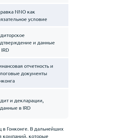
равка NNO как
язательное условие
диторское
дтверждение и данные
 IRD
нансовая отчетность и
логовые документы
нконга
дит и декларации,
данные в IRD
 в Гонконге. В дальнейших
я компаний, которые