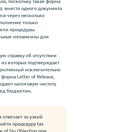
ьзя, поскольку такая форма
: вместо одного документа
тся через несколько
полнение только
цели процедуры.
ельные механизмы для
ую справку об отсутствии
 из которых подтверждает
формляемый исключительно
орма Letter of Release,
ждают налоговую чистоту
ред бюджетом.
 отвечает за узкий
ойти процедуру tax
e of No Objection при