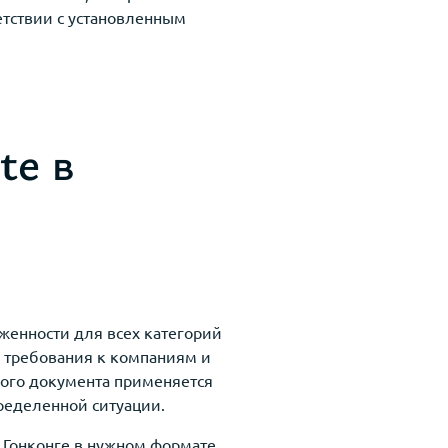
етствии с установленным
te в
женности для всех категорий
у требования к компаниям и
ого документа применяется
ределенной ситуации.
 Гонконге в нужном формате.