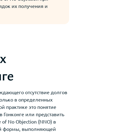
ядок их получения и
x
нге
рждающего отсутствие долгов
только в определенных
ой практике это понятие
в Гонконге или представить
of No Objection (NNO) в
ной формы, выполняющей