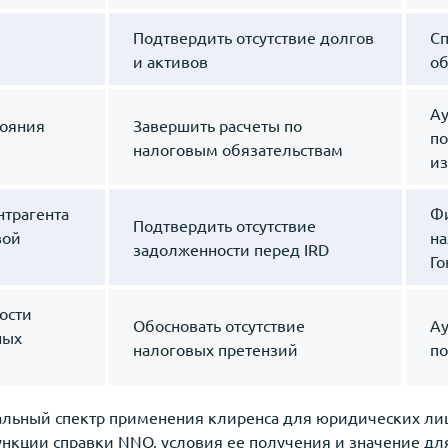
Подтвердить отсутствие долгов
Сп
и активов
об
Ау
тояния
Завершить расчеты по
по
налоговым обязательствам
из
нтрагента
Фи
Подтвердить отсутствие
вой
на
задолженности перед IRD
Го
ости
Обосновать отсутствие
Ау
ных
налоговых претензий
по
альный спектр применения клиренса для юридических лиц
ункции справки NNO, условия ее получения и значение дл