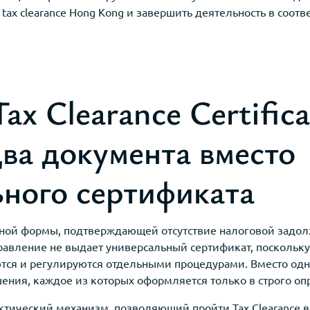
tax clearance Hong Kong и завершить деятельность в соотв
ax Clearance Certifica
два документа вместо
ьного сертификата
диной формы, подтверждающей отсутствие налоговой задол
равление не выдает универсальный сертификат, поскольк
ся и регулируются отдельными процедурами. Вместо одн
ения, каждое из которых оформляется только в строго оп
тический механизм, позволяющий пройти Tax Clearance в