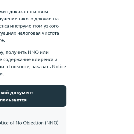
ужит доказательством
лучение такого документа
енса инструментом узкого
уациях налоговая чистота
ге.
ру, получить NNO или
е содержание клиренса и
в Гонконге, заказать Notice
и.
акой документ
пользуется
tice of No Objection (NNO)