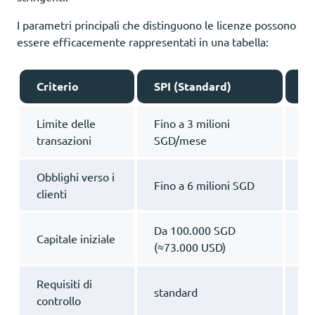
I parametri principali che distinguono le licenze possono
essere efficacemente rappresentati in una tabella:
Criterio
SPI (Standard)
MP
Limite delle
Fino a 3 milioni
Se
transazioni
SGD/mese
Obblighi verso i
Fino a 6 milioni SGD
Se
clienti
Da 100.000 SGD
Da
Capitale iniziale
(≈73.000 USD)
(≈
Requisiti di
Es
standard
controllo
re