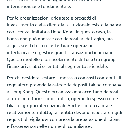
internazionale è fondamentale.
Per le organizzazioni orientate a progetti di
investimento e alla clientela istituzionale esiste la banca
con licenza limitata a Hong Kong. In questo caso, la
banca non può operare con depositi al dettaglio, ma
acquisisce il diritto di effettuare operazioni
interbancarie e gestire grandi transazioni finanziarie.
Questo modello è particolarmente diffuso tra i gruppi
finanziari asiatici orientati al segmento aziendale.
Per chi desidera testare il mercato con costi contenuti, il
regolatore prevede la categoria deposit-taking company
a Hong Kong. Queste organizzazioni accettano depositi
a termine e forniscono credito, operando spesso come
filiali di gruppi internazionali. Anche con un capitale
relativamente ridotto, tali entità devono rispettare rigidi
requisiti di vigilanza, compresa la preparazione di bilanci
e l’osservanza delle norme di compliance.