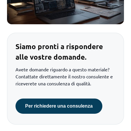
Siamo pronti a rispondere
alle vostre domande.
Avete domande riguardo a questo materiale?
Contattate direttamente il nostro consulente e
riceverete una consulenza di qualità.
Per richiedere una consulenza