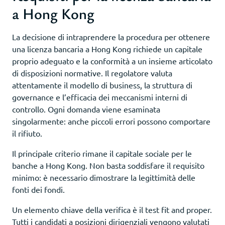
a Hong Kong
La decisione di intraprendere la procedura per ottenere
una licenza bancaria a Hong Kong richiede un capitale
proprio adeguato e la conformità a un insieme articolato
di disposizioni normative. Il regolatore valuta
attentamente il modello di business, la struttura di
governance e l’efficacia dei meccanismi interni di
controllo. Ogni domanda viene esaminata
singolarmente: anche piccoli errori possono comportare
il rifiuto.
Il principale criterio rimane il capitale sociale per le
banche a Hong Kong. Non basta soddisfare il requisito
minimo: è necessario dimostrare la legittimità delle
fonti dei fondi.
Un elemento chiave della verifica è il test fit and proper.
Tutti i candidati a posizioni dirigenziali vengono valutati