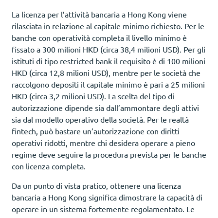
La licenza per l’attività bancaria a Hong Kong viene
rilasciata in relazione al capitale minimo richiesto. Per le
banche con operatività completa il livello minimo è
fissato a 300 milioni HKD (circa 38,4 milioni USD). Per gli
istituti di tipo restricted bank il requisito è di 100 milioni
HKD (circa 12,8 milioni USD), mentre per le società che
raccolgono depositi il capitale minimo è pari a 25 milioni
HKD (circa 3,2 milioni USD). La scelta del tipo di
autorizzazione dipende sia dall’ammontare degli attivi
sia dal modello operativo della società. Per le realtà
fintech, può bastare un’autorizzazione con diritti
operativi ridotti, mentre chi desidera operare a pieno
regime deve seguire la procedura prevista per le banche
con licenza completa.
Da un punto di vista pratico, ottenere una licenza
bancaria a Hong Kong significa dimostrare la capacità di
operare in un sistema fortemente regolamentato. Le