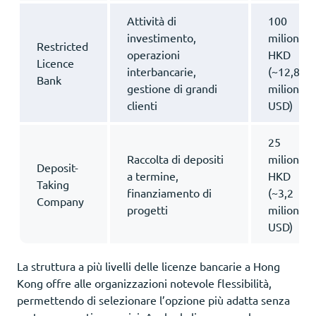
Attività di
100
investimento,
milioni
Restricted
operazioni
HKD
Licence
interbancarie,
(~12,8
Bank
gestione di grandi
milioni
clienti
USD)
25
Raccolta di depositi
milioni
Deposit-
a termine,
HKD
Taking
finanziamento di
(~3,2
Company
progetti
milioni
USD)
La struttura a più livelli delle licenze bancarie a Hong
Kong offre alle organizzazioni notevole flessibilità,
permettendo di selezionare l’opzione più adatta senza