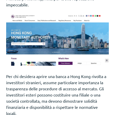
impeccabile.
Per chi desidera aprire una banca a Hong Kong rivolta a
investitori stranieri, assume particolare importanza la
trasparenza delle procedure di accesso al mercato. Gli
investitori esteri possono costituire una filiale o una
società controllata, ma devono dimostrare solidità
finanziaria e disponibilità a rispettare le normative
locali.