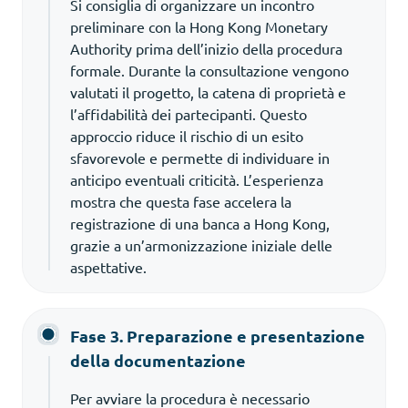
Si consiglia di organizzare un incontro
preliminare con la Hong Kong Monetary
Authority prima dell’inizio della procedura
formale. Durante la consultazione vengono
valutati il progetto, la catena di proprietà e
l’affidabilità dei partecipanti. Questo
approccio riduce il rischio di un esito
sfavorevole e permette di individuare in
anticipo eventuali criticità. L’esperienza
mostra che questa fase accelera la
registrazione di una banca a Hong Kong,
grazie a un’armonizzazione iniziale delle
aspettative.
Fase 3. Preparazione e presentazione
della documentazione
Per avviare la procedura è necessario