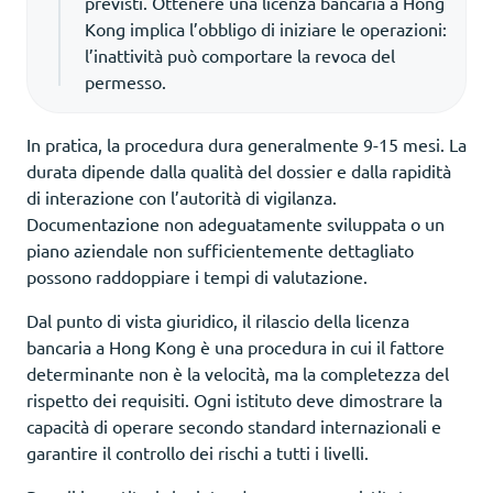
previsti. Ottenere una licenza bancaria a Hong
Kong implica l’obbligo di iniziare le operazioni:
l’inattività può comportare la revoca del
permesso.
In pratica, la procedura dura generalmente 9-15 mesi. La
durata dipende dalla qualità del dossier e dalla rapidità
di interazione con l’autorità di vigilanza.
Documentazione non adeguatamente sviluppata o un
piano aziendale non sufficientemente dettagliato
possono raddoppiare i tempi di valutazione.
Dal punto di vista giuridico, il rilascio della licenza
bancaria a Hong Kong è una procedura in cui il fattore
determinante non è la velocità, ma la completezza del
rispetto dei requisiti. Ogni istituto deve dimostrare la
capacità di operare secondo standard internazionali e
garantire il controllo dei rischi a tutti i livelli.