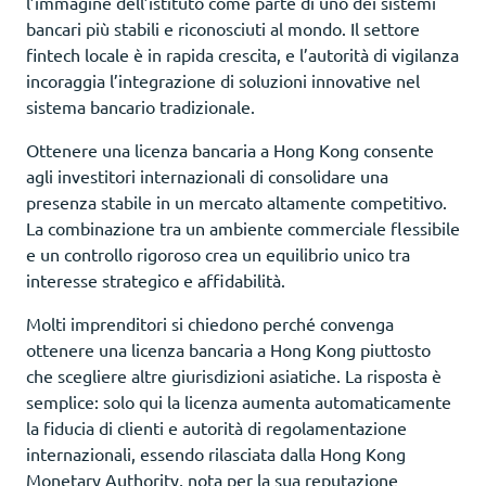
l’immagine dell’istituto come parte di uno dei sistemi
bancari più stabili e riconosciuti al mondo. Il settore
fintech locale è in rapida crescita, e l’autorità di vigilanza
incoraggia l’integrazione di soluzioni innovative nel
sistema bancario tradizionale.
Ottenere una licenza bancaria a Hong Kong consente
agli investitori internazionali di consolidare una
presenza stabile in un mercato altamente competitivo.
La combinazione tra un ambiente commerciale flessibile
e un controllo rigoroso crea un equilibrio unico tra
interesse strategico e affidabilità.
Molti imprenditori si chiedono perché convenga
ottenere una licenza bancaria a Hong Kong piuttosto
che scegliere altre giurisdizioni asiatiche. La risposta è
semplice: solo qui la licenza aumenta automaticamente
la fiducia di clienti e autorità di regolamentazione
internazionali, essendo rilasciata dalla Hong Kong
Monetary Authority, nota per la sua reputazione