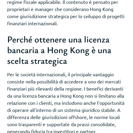
regime fiscale applicabile. Il contenuto è pensato per
proprietari e manager che considerano Hong Kong
come giurisdizione strategica per lo sviluppo di progetti
finanziari internazionali.
Perché ottenere una licenza
bancaria a Hong Kong è una
scelta strategica
Per le società internazionali, il principale vantaggio
consiste nella possibilità di accedere a uno dei mercati
finanziari più rilevanti della regione. I benefici derivanti
da una licenza bancaria a Hong Kong non si limitano alla
relazione con i clienti, ma includono anche l’opportunità
di operare all’interno di un sistema giuridico stabile. A
differenza delle giurisdizioni offshore, le norme locali
sono trasparenti e supportate da prassi consolidate,
generando fiducia tra investitori e partner.