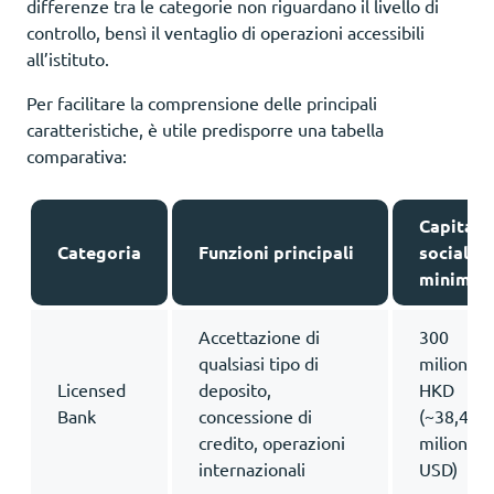
differenze tra le categorie non riguardano il livello di
controllo, bensì il ventaglio di operazioni accessibili
all’istituto.
Per facilitare la comprensione delle principali
caratteristiche, è utile predisporre una tabella
comparativa:
Capitale
Categoria
Funzioni principali
sociale
minimo
Accettazione di
300
qualsiasi tipo di
milioni
Licensed
deposito,
HKD
Bank
concessione di
(~38,4
credito, operazioni
milioni
internazionali
USD)