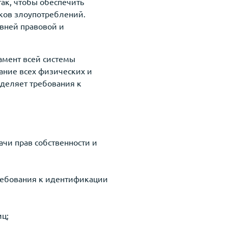
так, чтобы обеспечить
ков злоупотреблений.
овней правовой и
амент всей системы
ание всех физических и
деляет требования к
ачи прав собственности и
 требования к идентификации
иц;