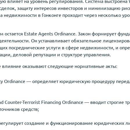
ую влияет на уровень регулирования. Система выстроена 
сделок, защиту интересов инвесторов и минимизацию рис
ва недвижимости в Гонконге проходит через несколько ур
остается Estate Agents Ordinance. Закон формирует фунд
деятельности. Он устанавливает обязательное лицензиров
их посреднические услуги в сфере недвижимости, и опре
ции, деловой репутации и структуре управления.
е влияние оказывают следующие нормативные акты:
rty Ordinance — определяет юридическую процедуру перед
nd Counter-Terrorist Financing Ordinance — вводит строгие
точников средств;
регулирует создание и функционирование юридических л