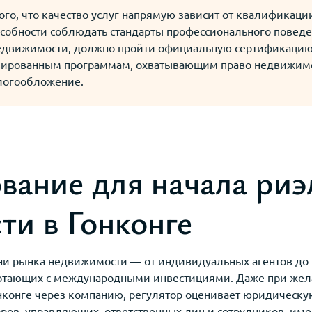
ого, что качество услуг напрямую зависит от квалификаци
особности соблюдать стандарты профессионального поведе
едвижимости, должно пройти официальную сертификацию
зированным программам, охватывающим право недвижимос
алогообложение.
вание для начала риэ
ти в Гонконге
вни рынка недвижимости — от индивидуальных агентов до 
ботающих с международными инвестициями. Даже при жел
нконге через компанию, регулятор оценивает юридическую
оров, управляющих, ответственных лиц и сотрудников, им