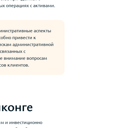
х операциях с активами.
инистративные аспекты
собно привести к
искам административной
связанных с
е внимание вопросам
сов клиентов.
нконге
им и инвестиционно