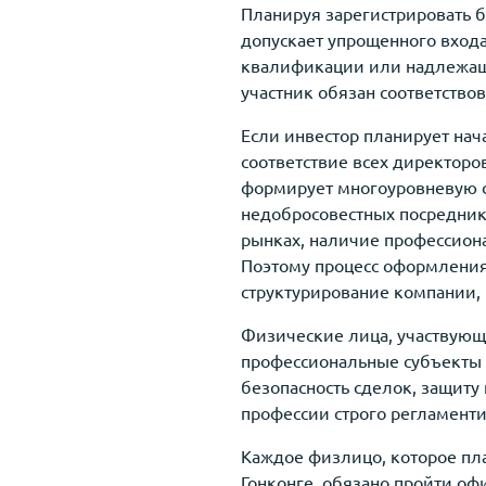
Планируя зарегистрировать б
допускает упрощенного входа
квалификации или надлежаще
участник обязан соответство
Если инвестор планирует нач
соответствие всех директор
формирует многоуровневую с
недобросовестных посредник
рынках, наличие профессиона
Поэтому процесс оформления 
структурирование компании,
Физические лица, участвующ
профессиональные субъекты 
безопасность сделок, защиту
профессии строго регламент
Каждое физлицо, которое пла
Гонконге, обязано пройти о