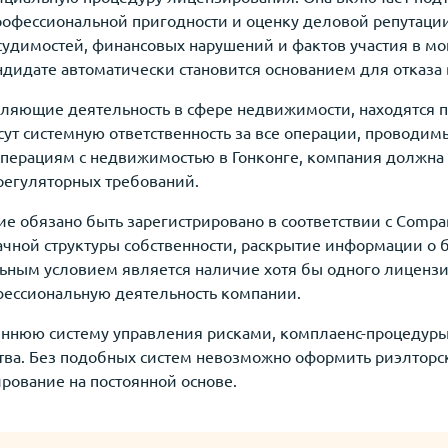
профессиональной пригодности и оценку деловой репутац
 судимостей, финансовых нарушений и фактов участия в м
дидате автоматически становится основанием для отказа
ляющие деятельность в сфере недвижимости, находятся п
сут системную ответственность за все операции, проводим
операциям с недвижимостью в Гонконге, компания должна 
регуляторных требований.
е обязано быть зарегистрировано в соответствии с Compani
ачной структуры собственности, раскрытие информации о 
ьным условием является наличие хотя бы одного лицензи
офессиональную деятельность компании.
ннюю систему управления рисками, комплаенс-процедуры
ва. Без подобных систем невозможно оформить риэлторск
рование на постоянной основе.