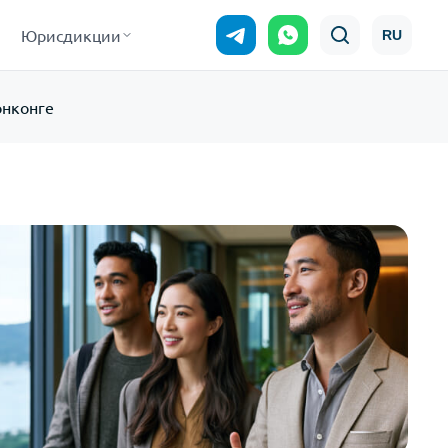
Юрисдикции
RU
онконге