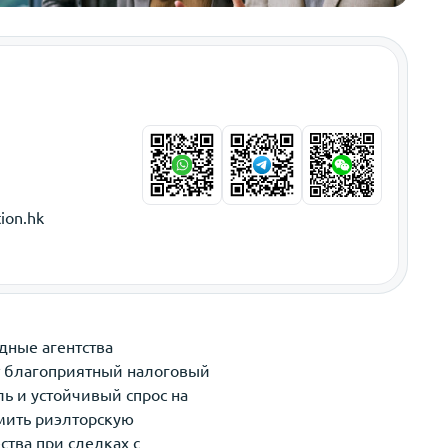
ion.hk
дные агентства
т благоприятный налоговый
ь и устойчивый спрос на
мить риэлторскую
ства при сделках с