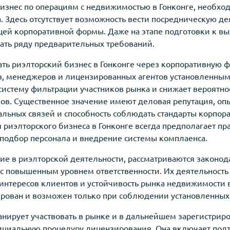
изнес по операциям с недвижимостью в Гонконге, необход
. Здесь отсутствует возможность вести посредническую де
й корпоративной формы. Даже на этапе подготовки к вы
вать ряду предварительных требований.
ать риэлторский бизнес в Гонконге через корпоративную ф
ов, менеджеров и лицензированных агентов установленны
истему фильтрации участников рынка и снижает вероятно
ов. Существенное значение имеют деловая репутация, оп
льных связей и способность соблюдать стандарты корпор
риэлторского бизнеса в Гонконге всегда предполагает пр
 подбор персонала и внедрение системы комплаенса.
ие в риэлторской деятельности, рассматриваются законод
с повышенным уровнем ответственности. Их деятельность
 интересов клиентов и устойчивость рынка недвижимости в
ирован и возможен только при соблюдении установленных
нирует участвовать в рынке и в дальнейшем зарегистриро
фициальную процедуру лицензирования. Она включает по