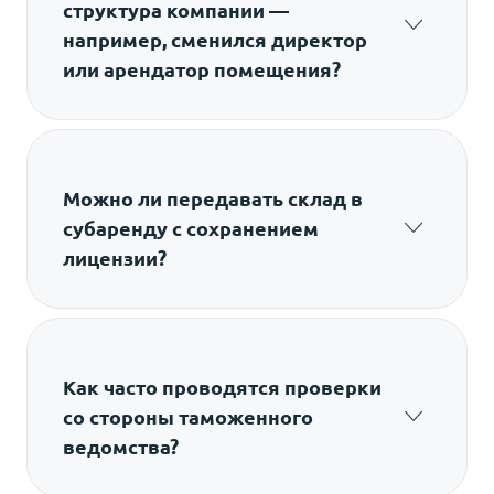
структура компании —
например, сменился директор
или арендатор помещения?
Необходимо подать уведомление в C&ED
через DCS и получить согласование
изменений до их фактического вступления
в силу.
Можно ли передавать склад в
субаренду с сохранением
лицензии?
Нет. Получение в Гонконге разрешения на
зону хранения под контролем таможни
возможно только в отношении заявителя и
конкретного объекта. Любая передача
Как часто проводятся проверки
требует новой регистрации.
со стороны таможенного
ведомства?
Периодичность не фиксирована. Возможны