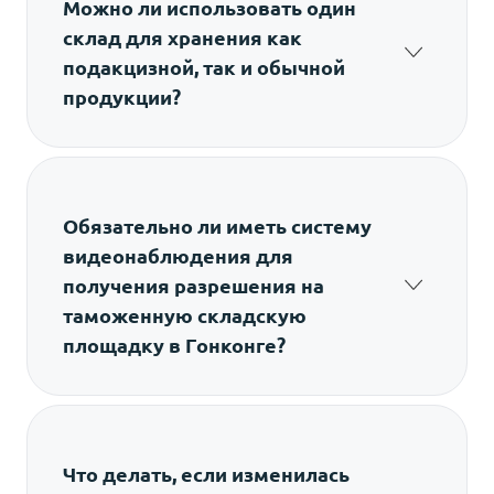
Можно ли использовать один
склад для хранения как
подакцизной, так и обычной
продукции?
Да, но только при строгом физическом и
операционном разделении зон. Нельзя
смешивать товарные партии или
использовать общие точки входа без
Обязательно ли иметь систему
контроля доступа.
видеонаблюдения для
получения разрешения на
таможенную складскую
площадку в Гонконге?
Да. Это одно из обязательных условий
лицензии. Камеры должны охватывать все
входы, зоны хранения и места
перемещения товара внутри объекта.
Что делать, если изменилась