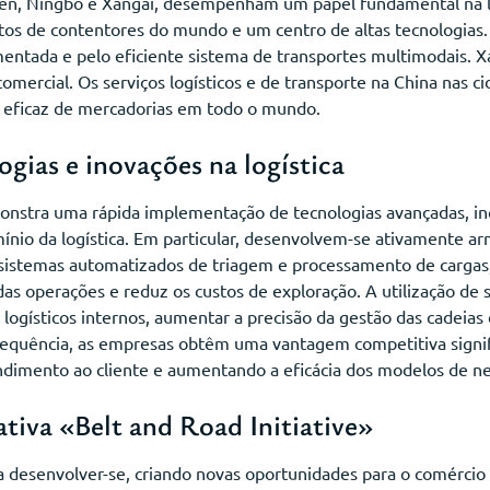
en, Ningbo e Xangai, desempenham um papel fundamental na lo
os de contentores do mundo e um centro de altas tecnologias.
ntada e pelo eficiente sistema de transportes multimodais. Xa
omercial. Os serviços logísticos e de transporte na China nas 
 eficaz de mercadorias em todo o mundo.
ogias e inovações na logística
onstra uma rápida implementação de tecnologias avançadas, inc
ínio da logística. Em particular, desenvolvem-se ativamente a
 sistemas automatizados de triagem e processamento de carga
as operações e reduz os custos de exploração. A utilização de 
logísticos internos, aumentar a precisão da gestão das cadeias
sequência, as empresas obtêm uma vantagem competitiva signif
dimento ao cliente e aumentando a eficácia dos modelos de ne
ativa «Belt and Road Initiative»
 a desenvolver-se, criando novas oportunidades para o comércio i