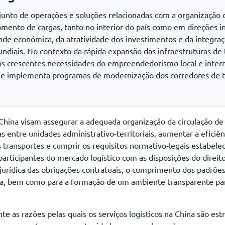
unto de operações e soluções relacionadas com a organização
to de cargas, tanto no interior do país como em direções int
idade económica, da atratividade dos investimentos e da integra
diais. No contexto da rápida expansão das infraestruturas de 
 crescentes necessidades do empreendedorismo local e interna
 e implementa programas de modernização dos corredores de tr
a China visam assegurar a adequada organização da circulação de
 entre unidades administrativo-territoriais, aumentar a eficiên
s transportes e cumprir os requisitos normativo-legais estabelec
rticipantes do mercado logístico com as disposições do direito c
 jurídica das obrigações contratuais, o cumprimento dos padrõe
tica, bem como para a formação de um ambiente transparente par
e as razões pelas quais os serviços logísticos na China são es