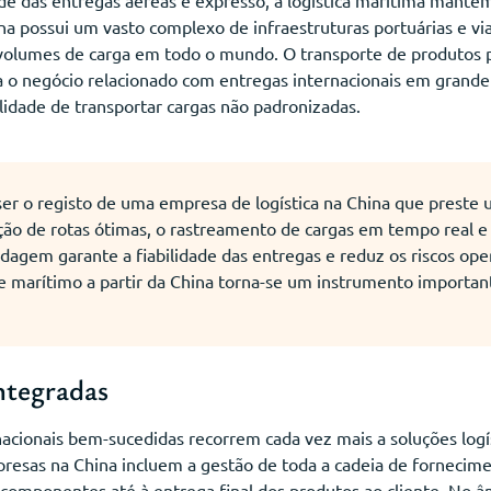
na possui um vasto complexo de infraestruturas portuárias e vi
 volumes de carga em todo o mundo. O transporte de produtos p
a o negócio relacionado com entregas internacionais em grande
ilidade de transportar cargas não padronizadas.
ser o registo de uma empresa de logística na China que prest
leção de rotas ótimas, o rastreamento de cargas em tempo rea
agem garante a fiabilidade das entregas e reduz os riscos ope
te marítimo a partir da China torna-se um instrumento important
integradas
cionais bem-sucedidas recorrem cada vez mais a soluções logís
mpresas na China incluem a gestão de toda a cadeia de fornecim
 componentes até à entrega final dos produtos ao cliente. No 