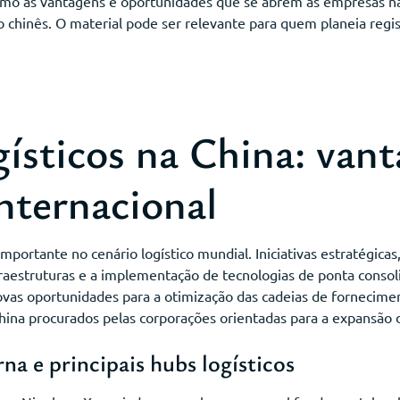
omo as vantagens e oportunidades que se abrem às empresas n
 chinês. O material pode ser relevante para quem planeia regi
gísticos na China: van
nternacional
importante no cenário logístico mundial. Iniciativas estratégic
fraestruturas e a implementação de tecnologias de ponta conso
 novas oportunidades para a otimização das cadeias de fornecime
 China procurados pelas corporações orientadas para a expansão
na e principais hubs logísticos