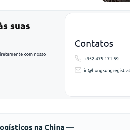
às suas
Contatos
diretamente com nosso
+852 475 171 69
in@hongkongregistrat
logísticos na China —