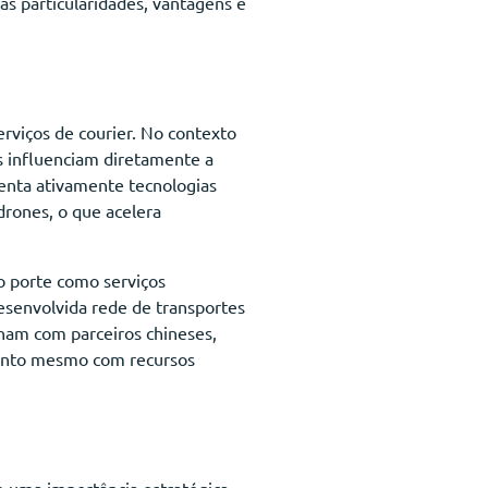
as particularidades, vantagens e
rviços de courier. No contexto
s influenciam diretamente a
menta ativamente tecnologias
drones, o que acelera
o porte como serviços
esenvolvida rede de transportes
lham com parceiros chineses,
imento mesmo com recursos
m uma importância estratégica