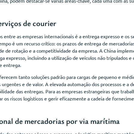
hina, podem destacar-se várias áreas-chave, cada uma com as su
erviços de courier
 entre as empresas internacionais é a entrega expresso e os se
mpo é um recurso crítico: os prazos de entrega de mercadoria
dade de rotação e a competitividade da empresa. A China imple
a expresso, incluindo a utilização de veículos não tripulados e 
e entrega.
oferecem tanto soluções padrão para cargas de pequeno e médi
s urgentes e de valor. A elevada automação dos processos e a d
bilidade das entregas. Para as empresas estrangeiras que traba
ar os riscos logísticos e gerir eficazmente a cadeia de fornec
onal de mercadorias por via marítima
de das entregas aéreas e expresso, a logística marítima manté